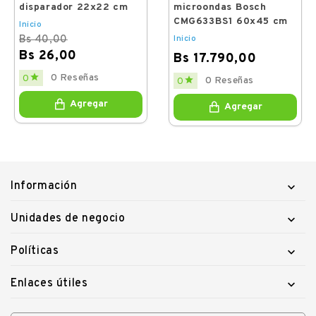
disparador 22x22 cm
microondas Bosch
CMG633BS1 60x45 cm
Inicio
Bs 40,00
Inicio
Bs 26,00
Bs 17.790,00
Regular
Price
Price

0 Reseñas
0

0 Reseñas
0
price
Agregar
Agregar
Información

Unidades de negocio

Políticas

Enlaces útiles
