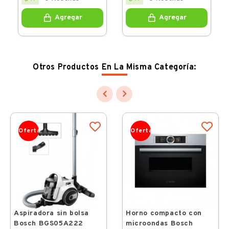
Agregar
Agregar
Otros Productos En La Misma Categoría:


Oferta
Oferta
Aspiradora sin bolsa
Horno compacto con
Bosch BGS05A222
microondas Bosch