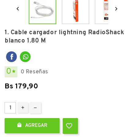


1. Cable cargador lightning RadioShack
blanco 1.80 M
0
0 Reseñas

Bs 179,90

AGREGAR