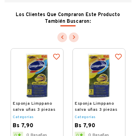
Los Clientes Que Compraron Este Producto
También Buscaron:


Esponja Limppano
Esponja Limppano
salva uñas 3 piezas
salva uñas 3 piezas
Categorías
Categorías
Bs 7,90
Bs 7,90
Price
Price


0 Reseñas
0 Reseñas
0
0