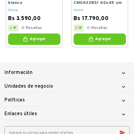
blanco
CMG633BS1 60x45 cm
Inicio
Inicio
Bs 3.590,00
Bs 17.790,00
Price
Price


0 Reseñas
0 Reseñas
0
0
Agregar
Agregar
Información

Unidades de negocio

Políticas

Enlaces útiles
