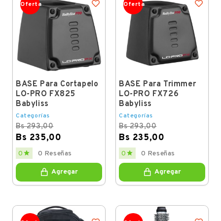
Oferta
Oferta
BASE Para Cortapelo
BASE Para Trimmer
LO-PRO FX825
LO-PRO FX726
Babyliss
Babyliss
Categorías
Categorías
Bs 293,00
Bs 293,00
Bs 235,00
Bs 235,00
Regular
Price
Regular
Price


0
0 Reseñas
0
0 Reseñas
price
price
Agregar
Agregar