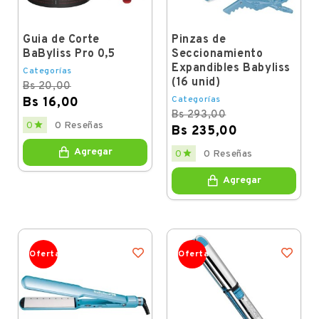
Guia de Corte
Pinzas de
BaByliss Pro 0,5
Seccionamiento
Expandibles Babyliss
Categorías
(16 unid)
Bs 20,00
Categorías
Bs 16,00
Bs 293,00
Regular
Price

0
0 Reseñas
Bs 235,00
price
Regular
Price
Agregar

0
0 Reseñas
price
Agregar
Oferta
Oferta