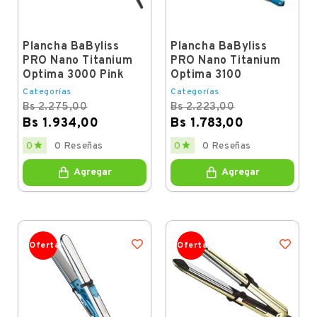
Plancha BaByliss
Plancha BaByliss
PRO Nano Titanium
PRO Nano Titanium
Optima 3000 Pink
Optima 3100
Categorías
Categorías
Bs 2.275,00
Bs 2.223,00
Bs 1.934,00
Bs 1.783,00
Regular
Price
Regular
Price


0
0 Reseñas
0
0 Reseñas
price
price
Agregar
Agregar
Oferta
Oferta