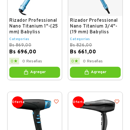
Rizador Professional
Rizador Professional
Nano Titanium 1"-(25
Nano Titanium 3/4"-
mm) Babyliss
(19 mm) Babyliss
Categorías
Categorías
Bs 869,00
Bs 826,00
Bs 696,00
Bs 661,00
Regular
Price
Regular
Price


0
0 Reseñas
0
0 Reseñas
price
price
Agregar
Agregar
Oferta
Oferta