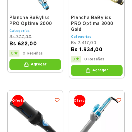
Plancha BaByliss
Plancha BaByliss
PRO Optima 2000
PRO Optima 3000
Gold
Categorías
Bs 777,00
Categorías
Bs 2.417,00
Bs 622,00
Bs 1.934,00
Regular
Price

0
0 Reseñas
price
Regular
Price

0
0 Reseñas
price
Agregar
Agregar
Oferta
Oferta