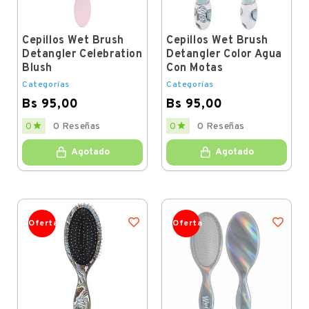
Cepillos Wet Brush
Cepillos Wet Brush
Detangler Celebration
Detangler Color Agua
Blush
Con Motas
Categorías
Categorías
Bs 95,00
Bs 95,00
Price
Price


0
0 Reseñas
0
0 Reseñas
Agotado
Agotado
Oferta
Oferta