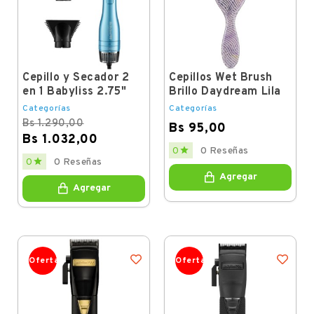
Cepillo y Secador 2
Cepillos Wet Brush
en 1 Babyliss 2.75"
Brillo Daydream Lila
Categorías
Categorías
Bs 1.290,00
Bs 95,00
Bs 1.032,00
Price

0
0 Reseñas
Regular
Price

0
0 Reseñas
price
Agregar
Agregar
Oferta
Oferta