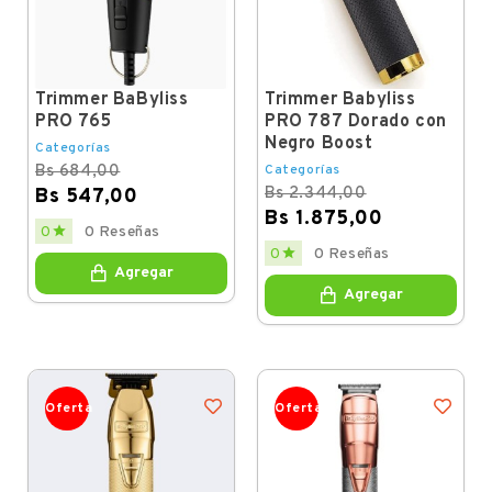
Trimmer BaByliss
Trimmer Babyliss
PRO 765
PRO 787 Dorado con
Negro Boost
Categorías
Bs 684,00
Categorías
Bs 2.344,00
Bs 547,00
Bs 1.875,00
Regular
Price

0
0 Reseñas
price
Regular
Price

0
0 Reseñas
price
Agregar
Agregar
Oferta
Oferta