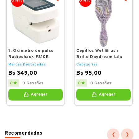
Oferta
Oferta
1. Oxímetro de pulso
Cepillos Wet Brush
Radioshack FS10E
Brillo Daydream Lila
Marcas Destacadas
Categorías
Bs 349,00
Bs 95,00
Price
Price


0 Reseñas
0 Reseñas
0
0
Agregar
Agregar
‹
›
Recomendados