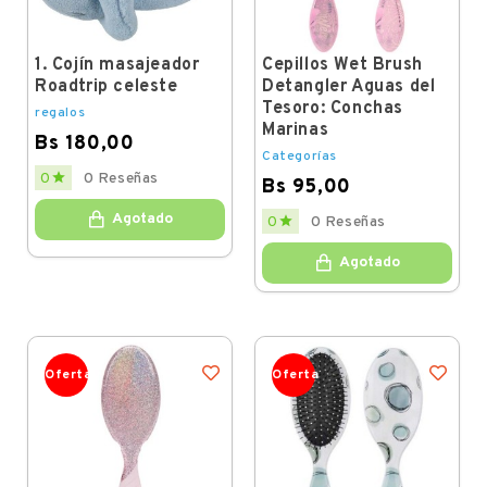
1. Cojín masajeador
Cepillos Wet Brush
Roadtrip celeste
Detangler Aguas del
Tesoro: Conchas
regalos
Marinas
Bs 180,00
Categorías
Price

0
0 Reseñas
Bs 95,00
Price
Agotado

0
0 Reseñas
Agotado
Oferta
Oferta