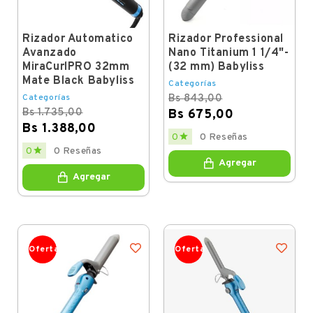
Rizador Automatico
Rizador Professional
Avanzado
Nano Titanium 1 1/4"-
MiraCurlPRO 32mm
(32 mm) Babyliss
Mate Black Babyliss
Categorías
Categorías
Bs 843,00
Bs 1.735,00
Bs 675,00
Bs 1.388,00
Regular
Price

0
0 Reseñas
price
Regular
Price

0
0 Reseñas
price
Agregar
Agregar
Oferta
Oferta