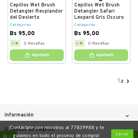
Cepillos Wet Brush
Cepillos Wet Brush
Detangler Resplandor
Detangler Safari
del Desierto
Leopard Gris Oscuro
Categorías
Categorías
Bs 95,00
Bs 95,00
Price
Price


0
0 Reseñas
0
0 Reseñas
Agotado
Agotado
1

2
Información

¡Contáctate con nosotros al 77839988 y te
Unidades de negocio

Cerrar
guiamos en todo el proceso de compra!
0