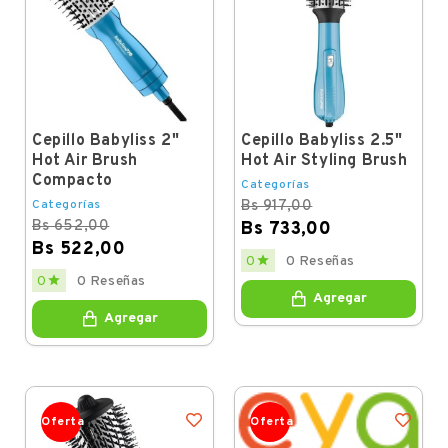
Cepillo Babyliss 2"
Cepillo Babyliss 2.5"
Hot Air Brush
Hot Air Styling Brush
Compacto
Categorías
Categorías
Bs 917,00
Bs 652,00
Bs 733,00
Bs 522,00
Regular
Price

0
0 Reseñas
price
Regular
Price

0
0 Reseñas
price
Agregar
Agregar
Oferta
Oferta