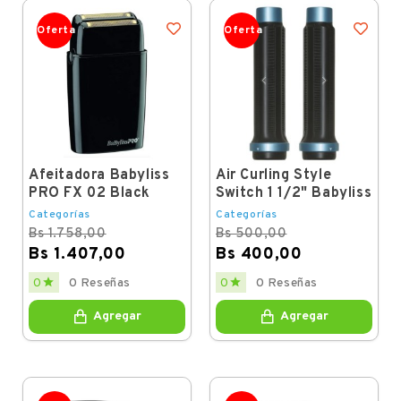
Oferta
Oferta
Afeitadora Babyliss
Air Curling Style
PRO FX 02 Black
Switch 1 1/2" Babyliss
Categorías
Categorías
Bs 1.758,00
Bs 500,00
Bs 1.407,00
Bs 400,00
Regular
Price
Regular
Price


0
0 Reseñas
0
0 Reseñas
price
price
Agregar
Agregar