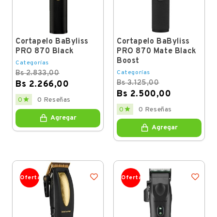
Cortapelo BaByliss
Cortapelo BaByliss
PRO 870 Black
PRO 870 Mate Black
Boost
Categorías
Bs 2.833,00
Categorías
Bs 3.125,00
Bs 2.266,00
Bs 2.500,00
Regular
Price

0
0 Reseñas
price
Regular
Price

0
0 Reseñas
price
Agregar
Agregar
Oferta
Oferta