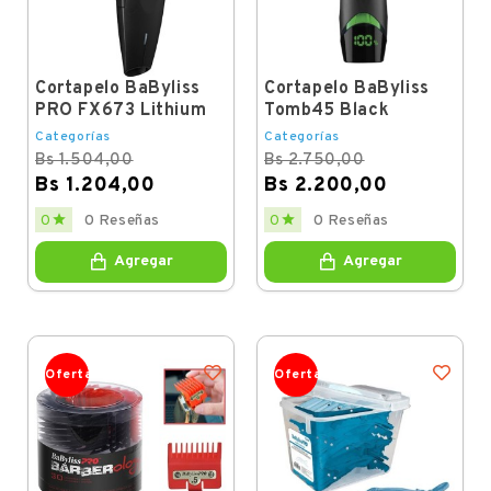
Cortapelo BaByliss
Cortapelo BaByliss
PRO FX673 Lithium
Tomb45 Black
Categorías
Categorías
Bs 1.504,00
Bs 2.750,00
Bs 1.204,00
Bs 2.200,00
Regular
Price
Regular
Price


0
0 Reseñas
0
0 Reseñas
price
price
Agregar
Agregar
Oferta
Oferta