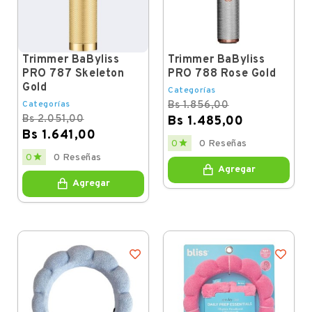
Trimmer BaByliss
Trimmer BaByliss
PRO 787 Skeleton
PRO 788 Rose Gold
Gold
Categorías
Categorías
Bs 1.856,00
Bs 2.051,00
Bs 1.485,00
Bs 1.641,00
Regular
Price

0
0 Reseñas
price
Regular
Price

0
0 Reseñas
price
Agregar
Agregar