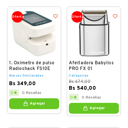
Oferta
Oferta
1. Oxímetro de pulso
Afeitadora Babyliss
Radioshack FS10E
PRO FX 01
Marcas Destacadas
Categorías
Bs 674,00
Bs 349,00
Bs 540,00
Price

0
0 Reseñas
Regular
Price

0
0 Reseñas
price
Agregar
Agregar