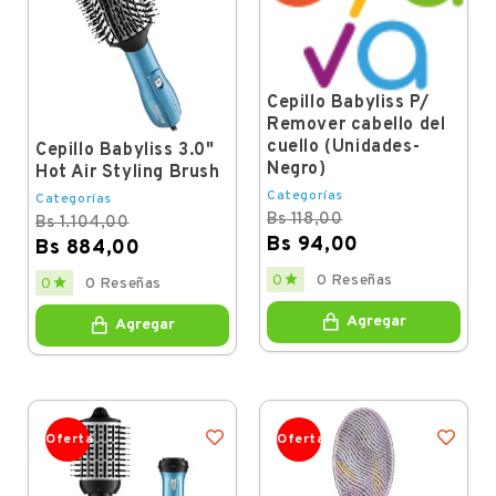
Cepillo Babyliss P/
Remover cabello del
cuello (Unidades-
Cepillo Babyliss 3.0"
Negro)
Hot Air Styling Brush
Categorías
Categorías
Bs 118,00
Bs 1.104,00
Bs 94,00
Bs 884,00
Regular
Price
Regular
Price

0
0 Reseñas

0
0 Reseñas
price
price
Agregar
Agregar
Oferta
Oferta