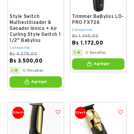
Style Switch
Trimmer BaByliss LO-
Multiestilizador &
PRO FX726
Secador Iónico + Air
Categorías
Curling Style Switch 1
Bs 1.465,00
1/2" Babyliss
Bs 1.172,00
Categorías
Regular
Price

0
0 Reseñas
Bs 4.375,00
price
Bs 3.500,00
Agregar
Regular
Price

0
0 Reseñas
price
Agregar
Oferta
Oferta