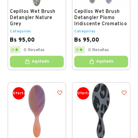
Cepillos Wet Brush
Cepillos Wet Brush
Detangler Nature
Detangler Plomo
Grey
Iridiscente Cromatico
Categorías
Categorías
Bs 95,00
Bs 95,00
Price
Price


0
0 Reseñas
0
0 Reseñas
Agotado
Agotado
Oferta
Oferta