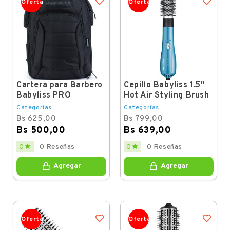
Oferta
Oferta
Cartera para Barbero
Cepillo Babyliss 1.5"
Babyliss PRO
Hot Air Styling Brush
Categorías
Categorías
Bs 625,00
Bs 799,00
Bs 500,00
Bs 639,00
Regular
Price
Regular
Price


0
0 Reseñas
0
0 Reseñas
price
price
Agregar
Agregar
Oferta
Oferta