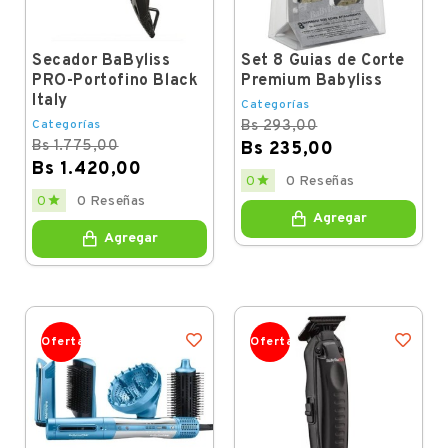
Secador BaByliss
Set 8 Guias de Corte
PRO-Portofino Black
Premium Babyliss
Italy
Categorías
Categorías
Bs 293,00
Bs 1.775,00
Bs 235,00
Bs 1.420,00
Regular
Price

0
0 Reseñas
price
Regular
Price

0
0 Reseñas
price
Agregar
Agregar
Oferta
Oferta