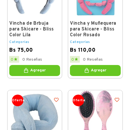
Vincha de Brbuja
Vincha y Muñequera
para Skicare - Bliss
para Skicare - Bliss
Color Lila
Color Rosado
Categorías
Categorías
Bs 75,00
Bs 110,00
Price
Price


0
0 Reseñas
0
0 Reseñas
Agregar
Agregar
Oferta
Oferta