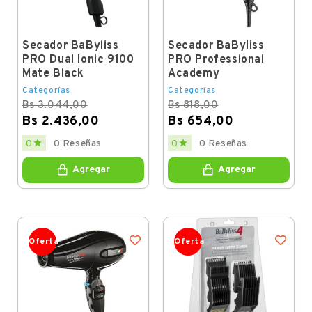
Secador BaByliss
Secador BaByliss
PRO Dual Ionic 9100
PRO Professional
Mate Black
Academy
Categorías
Categorías
Bs 3.044,00
Bs 818,00
Bs 2.436,00
Bs 654,00
Regular
Price
Regular
Price


0
0 Reseñas
0
0 Reseñas
price
price
Agregar
Agregar
Oferta
Oferta