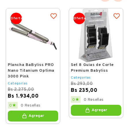
Oferta
Oferta
Plancha BaByliss PRO
Set 8 Guias de Corte
Nano Titanium Optima
Premium Babyliss
3000 Pink
Categorías
Categorías
Bs 293,00
Bs 2.275,00
Bs 235,00
Bs 1.934,00
Regular
Price

0 Reseñas
0
price
Regular
Price

0 Reseñas
0
price
Agregar
Agregar