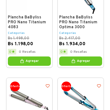
Plancha BaByliss
Plancha BaByliss
PRO Nano Titanium
PRO Nano Titanium
4083
Optima 3000
Categorías
Categorías
Bs 1.498,00
Bs 2.417,00
Bs 1.198,00
Bs 1.934,00
Regular
Price
Regular
Price


0
0 Reseñas
0
0 Reseñas
price
price
Agregar
Agregar
Oferta
Oferta