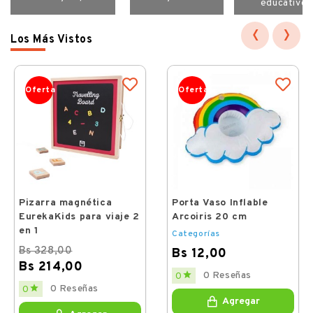
educativos
‹
›
Los Más Vistos
Oferta
Oferta
Pizarra magnética
Porta Vaso Inflable
EurekaKids para viaje 2
Arcoiris 20 cm
en 1
Categorías
Bs 328,00
Bs 12,00
Bs 214,00
Price

0 Reseñas
0
Regular
Price

0 Reseñas
0
price
Agregar