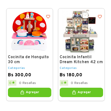
Cocinita de Honguito
Cocinita Infantil
30 cm
Dream Kitchen 42 cm
Categorías
Categorías
Bs 300,00
Bs 180,00
Price
Price


0
0 Reseñas
0
0 Reseñas
Agregar
Agregar