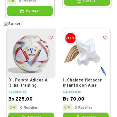
Agregar

0 Reseñas
0
price
Agregar
Oferta
01. Pelota Adidas Al
1. Chaleco flotador
Rilha Training
infantil con Alas
Categorías
Categorías
Bs 225,00
Bs 70,00
Price
Price


0
0 Reseñas
0
0 Reseñas