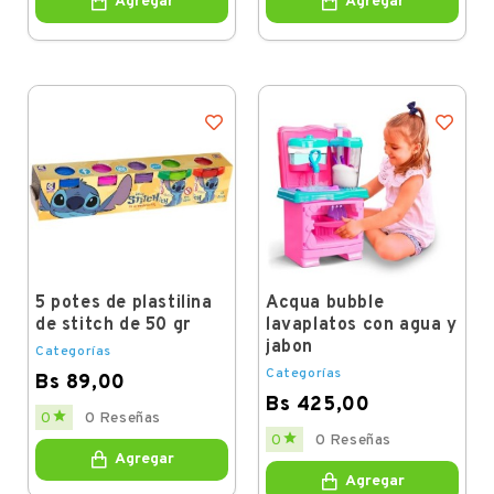
Agregar
Agregar
5 potes de plastilina
Acqua bubble
de stitch de 50 gr
lavaplatos con agua y
jabon
Categorías
Categorías
Bs 89,00
Bs 425,00
Price

0
0 Reseñas
Price

0
0 Reseñas
Agregar
Agregar