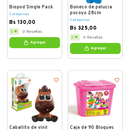
Biopod Single Pack
Boneco de pelucia
pocoyo 28cm
Categorías
Categorías
Bs 130,00
Bs 325,00
Price

0
0 Reseñas
Price

0
0 Reseñas
Agregar
Agregar
Caballito de vinil
Caja de 90 Bloques