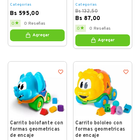
Categorías
Categorías
Bs 132,50
Bs 595,00
Bs 87,00
Price

0
0 Reseñas
Regular
Price

0
0 Reseñas
price
Agregar
Agregar
Carrito bolofante con
Carrito bololeo con
formas geometricas
formas geometricas
de encaje
de encaje