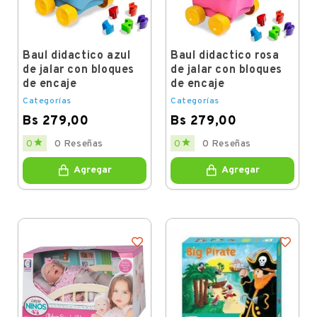
Baul didactico azul
Baul didactico rosa
de jalar con bloques
de jalar con bloques
de encaje
de encaje
Categorías
Categorías
Bs 279,00
Bs 279,00
Price
Price


0
0 Reseñas
0
0 Reseñas
Agregar
Agregar