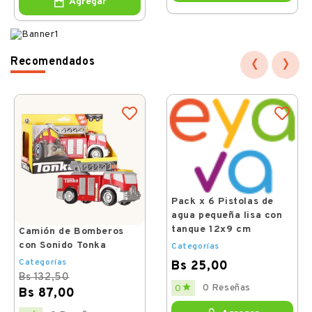
Agregar
‹
›
Recomendados
Pack x 6 Pistolas de
agua pequeña lisa con
tanque 12x9 cm
Camión de Bomberos
con Sonido Tonka
Categorías
Categorías
Bs 25,00
Bs 132,50
Price

0 Reseñas
0
Bs 87,00
Regular
Price