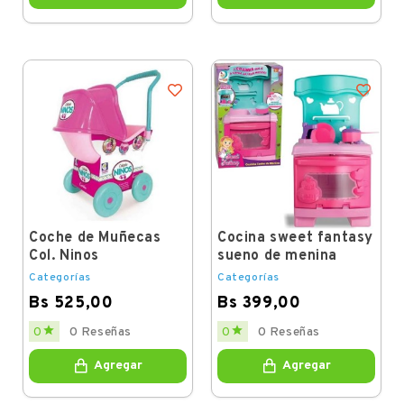
Coche de Muñecas
Cocina sweet fantasy
Col. Ninos
sueno de menina
Categorías
Categorías
Bs 525,00
Bs 399,00
Price
Price


0
0 Reseñas
0
0 Reseñas
Agregar
Agregar