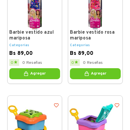
Barbie vestido azul
Barbie vestido rosa
mariposa
mariposa
Categorías
Categorías
Bs 89,00
Bs 89,00
Price
Price


0
0 Reseñas
0
0 Reseñas
Agregar
Agregar