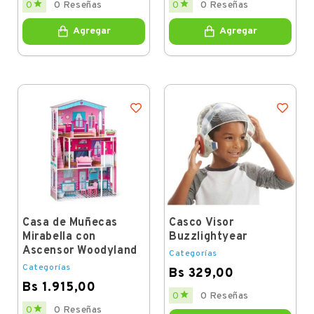


0
0 Reseñas
0
0 Reseñas
Agregar
Agregar
Casa de Muñecas
Casco Visor
Mirabella con
Buzzlightyear
Ascensor Woodyland
Categorías
Categorías
Bs 329,00
Bs 1.915,00
Price

0
0 Reseñas
Price

0
0 Reseñas