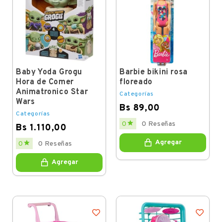
Baby Yoda Grogu
Barbie bikini rosa
Hora de Comer
floreado
Animatronico Star
Categorías
Wars
Bs 89,00
Categorías
Price

0
0 Reseñas
Bs 1.110,00
Price
Agregar

0
0 Reseñas
Agregar