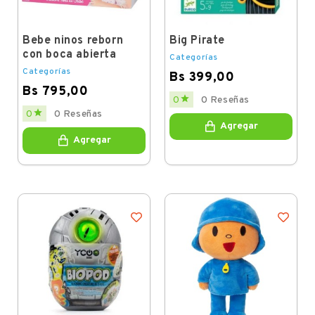
Bebe ninos reborn
Big Pirate
con boca abierta
Categorías
Categorías
Bs 399,00
Bs 795,00
Price

0
0 Reseñas
Price

0
0 Reseñas
Agregar
Agregar