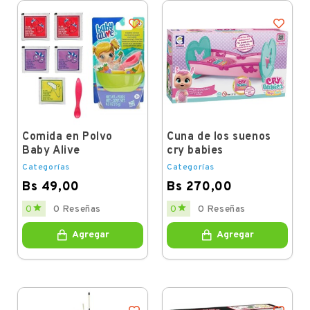
Comida en Polvo
Cuna de los suenos
Baby Alive
cry babies
Categorías
Categorías
Bs 49,00
Bs 270,00
Price
Price


0
0 Reseñas
0
0 Reseñas
Agregar
Agregar