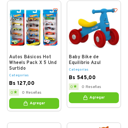
Autos Básicos Hot
Baby Bike de
Wheels Pack X 5 Und
Equilibrio Azul
Surtido
Categorías
Categorías
Bs 545,00
Bs 127,00
Price

0
0 Reseñas
Price

0
0 Reseñas
Agregar
Agregar