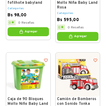
fofilhote babyland
Molto Niña Baby Land
Rosa
Categorías
Categorías
Bs 98,00
Bs 595,00
Price

0
0 Reseñas
Price

0
0 Reseñas
Agregar
Agregar
Caja de 90 Bloques
Camión de Bomberos
Molto Niño Baby Land
con Sonido Tonka