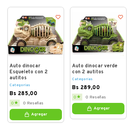
Auto dinocar
Auto dinocar verde
Esqueleto con 2
con 2 autitos
autitos
Categorías
Categorías
Bs 289,00
Bs 285,00
Price

0
0 Reseñas
Price

0
0 Reseñas
Agregar
Agregar