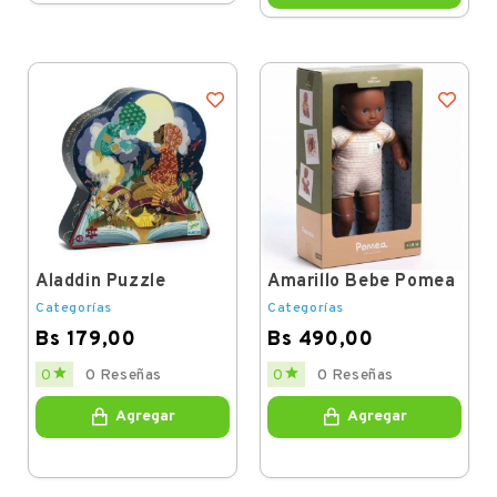
Aladdin Puzzle
Amarillo Bebe Pomea
Categorías
Categorías
Bs 179,00
Bs 490,00
Price
Price


0
0 Reseñas
0
0 Reseñas
Agregar
Agregar