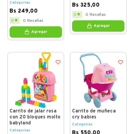
Categorías
Bs 325,00
Bs 249,00
Price

0
0 Reseñas
Price

0
0 Reseñas
Agregar
Agregar
Carrito de jalar rosa
Carrito de muñeca
con 20 bloques molto
cry babies
babyland
Categorías
Categorías
Bs 550,00