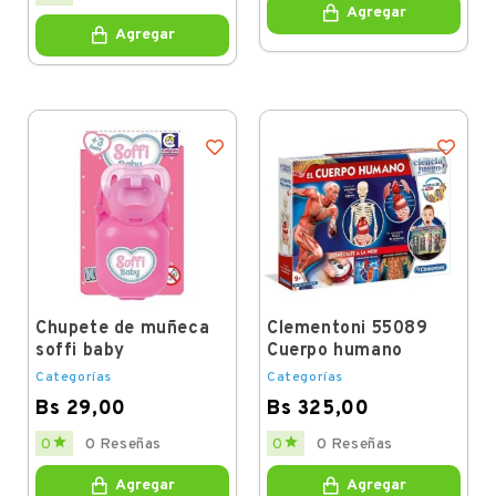
Agregar
Agregar
Chupete de muñeca
Clementoni 55089
soffi baby
Cuerpo humano
Categorías
Categorías
Bs 29,00
Bs 325,00
Price
Price


0
0 Reseñas
0
0 Reseñas
Agregar
Agregar