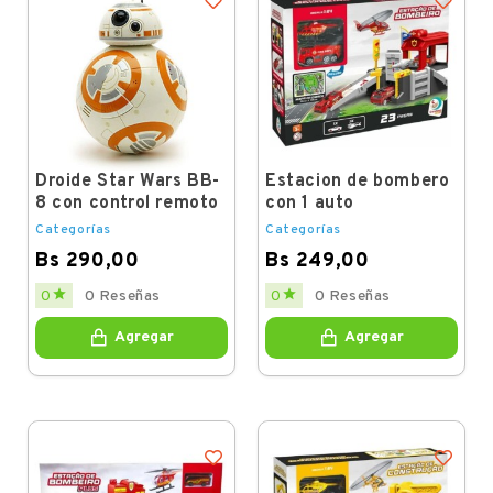
Droide Star Wars BB-
Estacion de bombero
8 con control remoto
con 1 auto
Categorías
Categorías
Bs 290,00
Bs 249,00
Price
Price


0
0 Reseñas
0
0 Reseñas
Agregar
Agregar