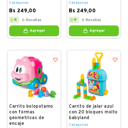
Categorías
Categorías
Bs 249,00
Bs 249,00
Price
Price


0
0 Reseñas
0
0 Reseñas
Agregar
Agregar
Carrito bolopotamo
Carrito de jalar azul
con formas
con 20 bloques molto
geometricas de
babyland
encaje
Categorías