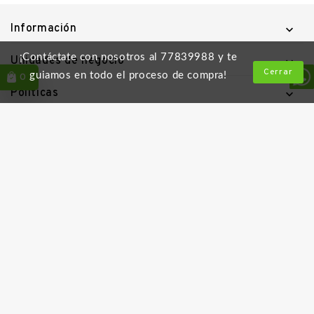
Información

¡Contáctate con nosotros al 77839988 y te
Unidades de negocio

Cerrar
guiamos en todo el proceso de compra!
0
Políticas

Enlaces útiles

Descarga la App
Follow Us