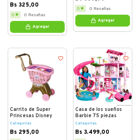
Bs 325,00
Price

0
0 Reseñas
Price

0
0 Reseñas
Agregar
Agregar
Carrito de Super
Casa de los sueños
Princesas Disney
Barbie 75 piezas
Categorías
Categorías
Bs 295,00
Bs 3.499,00
Price
Price