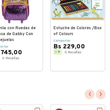
ila con Ruedas de
Estuche de Colores /Box
asa de Gabby Con
of Colours
ejuelas
Categorías
Bs 229,00
orías
 745,00
Price

0
0 Reseñas
0 Reseñas
‹
›