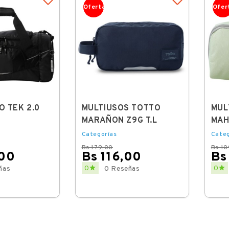
Oferta
Ofer
O TEK 2.0
MULTIUSOS TOTTO
MUL
MARAÑON Z9G T.L
MAHI
Categorías
Categ
Bs 179,00
Bs 10
,00
Bs 116,00
Bs
Regular
Price
Regu
Price


0
0
ñas
0 Reseñas
price
price