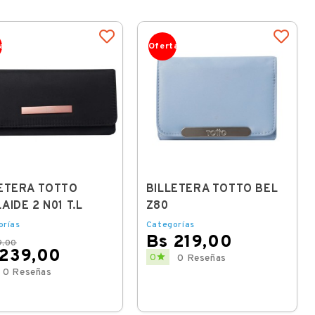
a
Oferta
ETERA TOTTO
BILLETERA TOTTO BEL
AIDE 2 N01 T.L
Z80
orías
Categorías
Bs 219,00
9,00
 239,00
Price

0
0 Reseñas
ar
0 Reseñas