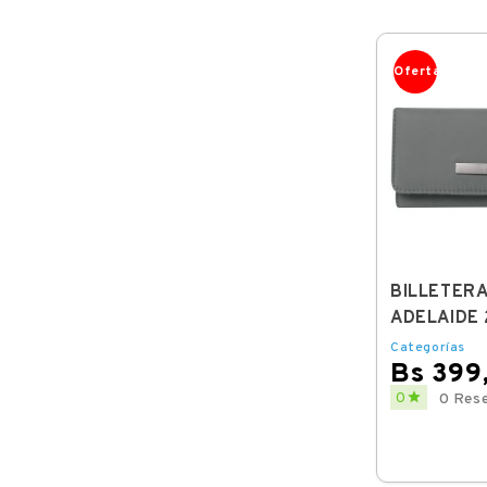
Oferta
BILLETER
ADELAIDE 
Categorías
Bs 399
Price

0
0 Res