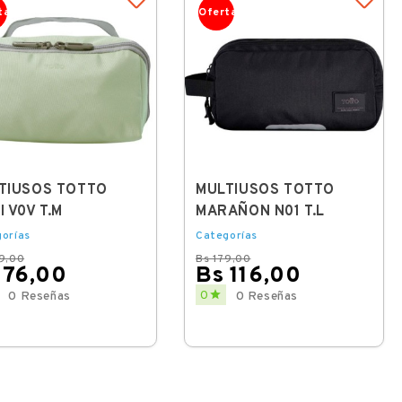
ta
Oferta
TIUSOS TOTTO
MULTIUSOS TOTTO
 V0V T.M
MARAÑON N01 T.L
orías
Categorías
9,00
Bs 179,00
 76,00
Bs 116,00
lar
Regular
Price

0
0 Reseñas
0 Reseñas
price