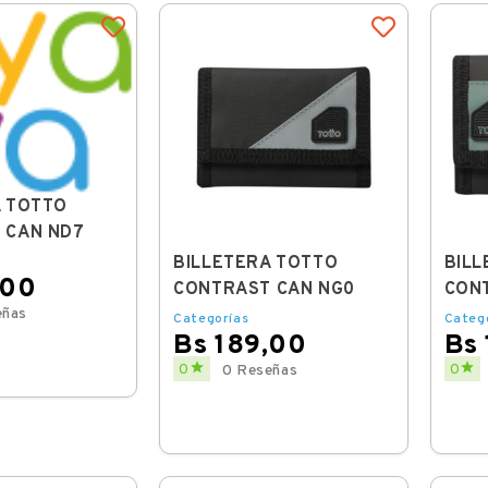
A TOTTO
 CAN ND7
BILLETERA TOTTO
BILL
,00
CONTRAST CAN NG0
CON
eñas
Categorías
Categ
Bs 189,00
Bs
Price
Price


0
0
0 Reseñas