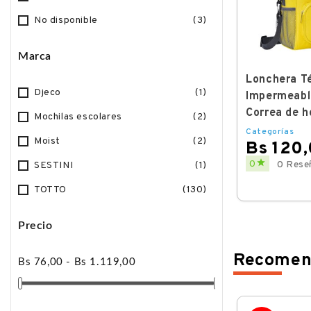
No disponible
(3)
Marca
IENDS
Mochila TOTTO FRIENDS
Lonchera T
Djeco
(1)
4QM T.M
Impermeable
Correa de 
Categorías
Mochilas escolares
(2)
Categorías
Bs 579,00
Moist
(2)
Bs 347,00
Bs 120
Regular
Price

0
Price
0 Reseñas

0
0 Rese
SESTINI
(1)
price
TOTTO
(130)
Precio
Recomen
Bs 76,00 - Bs 1.119,00