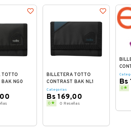
BILL
CON
A TOTTO
BILLETERA TOTTO
Categ
Bs
 BAK NG0
CONTRAST BAK NL1
Price

0
Categorías
,00
Bs 169,00
Price

0
eñas
0 Reseñas