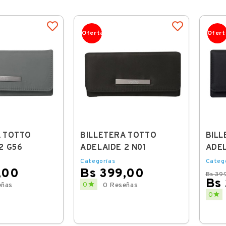
Oferta
Ofert
A TOTTO
BILLETERA TOTTO
BILL
2 G56
ADELAIDE 2 N01
ADEL
Categorías
Categ
,00
Bs 399,00
Bs 39
Bs
Price

0
eñas
0 Reseñas
Regul
Price

0
price