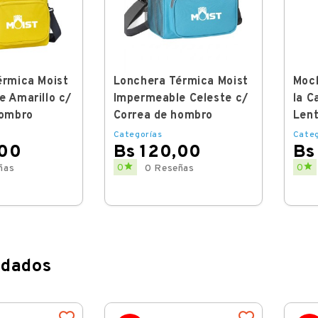
érmica Moist
Lonchera Térmica Moist
Moch
 Amarillo c/
Impermeable Celeste c/
la C
hombro
Correa de hombro
Lent
Categorías
Categ
,00
Bs 120,00
Bs
Price
Price


0
0
ñas
0 Reseñas
dados