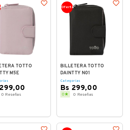
a
Oferta
ETERA TOTTO
BILLETERA TOTTO
TTY M5E
DAINTTY N01
orías
Categorías
 299,00
Bs 299,00
Price

0
0 Reseñas
0 Reseñas