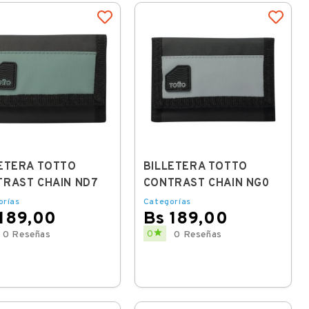
ETERA TOTTO
BILLETERA TOTTO
TRAST CHAIN ND7
CONTRAST CHAIN NG0
orías
Categorías
 189,00
Bs 189,00
Price

0
0 Reseñas
0 Reseñas