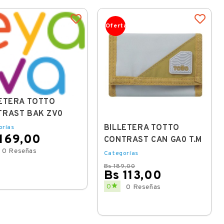
Oferta
ETERA TOTTO
TRAST BAK ZV0
BILLETERA TOTTO
orías
 169,00
CONTRAST CAN GA0 T.M
0 Reseñas
Categorías
Bs 189,00
Bs 113,00
Regular
Price

0
0 Reseñas
price