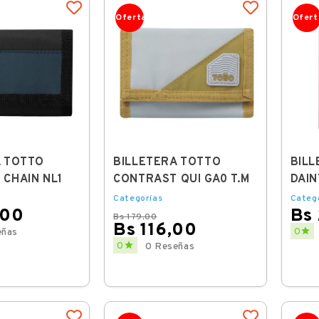
Oferta
Ofert
A TOTTO
BILLETERA TOTTO
BILL
CHAIN NL1
CONTRAST QUI GA0 T.M
DAIN
Categorías
Categ
,00
Bs
Bs 179,00
Bs 116,00
Price

0
eñas
Regular
Price

0
0 Reseñas
price