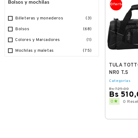
Bolsos y mochilas
Oferta
Oferta
Billeteras y monederos
(3)
Bolsos
(68)
Colores y Marcadores
(1)
Mochilas y maletas
(75)
RLYN
MORRAL TOTTO
TULA TOTT
MARVEL BLUE 9JW T.M
NR0 T.S
Categorías
Categorías
Bs 599,00
Bs 729,00
Bs 359,00
Bs 510
Regular
Price
Regular
Price


0
0
0 Reseñas
0 Rese
price
price