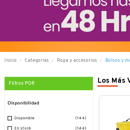
Inicio
Categorías
Ropa y accesorios
Bolsos y m
Los Más 
Filtros POR
Disponibilidad
Oferta
Disponible
(144)
En stock
(144)