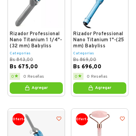
Rizador Professional
Rizador Professional
Nano Titanium 1 1/4"-
Nano Titanium 1"-(25
(32 mm) Babyliss
mm) Babyliss
Categorías
Categorías
Bs 843,00
Bs 869,00
Bs 675,00
Bs 696,00
Regular
Price
Regular
Price


0
0 Reseñas
0
0 Reseñas
price
price
Agregar
Agregar
Oferta
Oferta