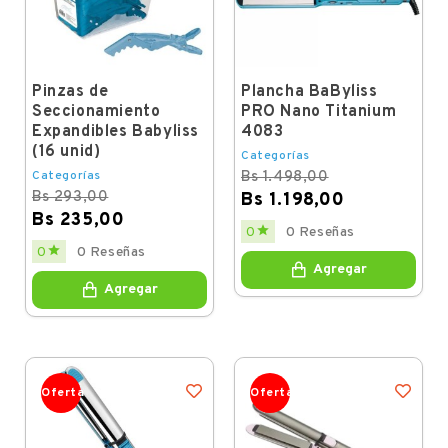
Pinzas de
Plancha BaByliss
Seccionamiento
PRO Nano Titanium
Expandibles Babyliss
4083
(16 unid)
Categorías
Categorías
Bs 1.498,00
Bs 293,00
Bs 1.198,00
Bs 235,00
Regular
Price

0
0 Reseñas
price
Regular
Price

0
0 Reseñas
price
Agregar
Agregar
Oferta
Oferta