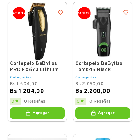
Oferta
Oferta
Cortapelo BaByliss
Cortapelo BaByliss
PRO FX673 Lithium
Tomb45 Black
Categorías
Categorías
Bs 1.504,00
Bs 2.750,00
Bs 1.204,00
Bs 2.200,00
Regular
Price
Regular
Price


0
0 Reseñas
0
0 Reseñas
price
price
Agregar
Agregar