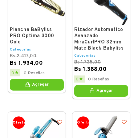
Plancha BaByliss
Rizador Automatico
PRO Optima 3000
Avanzado
Gold
MiraCurlPRO 32mm
Mate Black Babyliss
Categorías
Bs 2.417,00
Categorías
Bs 1.735,00
Bs 1.934,00
Bs 1.388,00
Regular
Price

0
0 Reseñas
price
Regular
Price

0
0 Reseñas
price
Agregar
Agregar
Oferta
Oferta