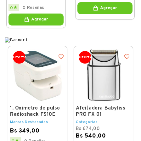
Regular
Price

0 Reseñas
0
Agregar
price
Agregar
Oferta
Oferta
1. Oxímetro de pulso
Afeitadora Babyliss
Radioshack FS10E
PRO FX 01
Marcas Destacadas
Categorías
Bs 674,00
Bs 349,00
Bs 540,00
Price
