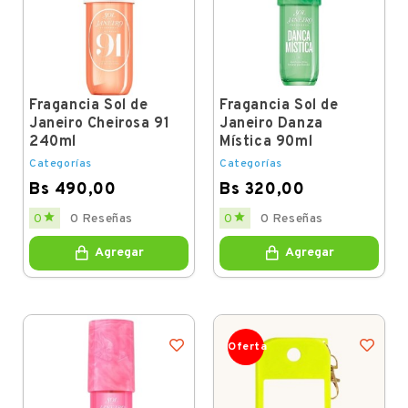
Fragancia Sol de
Fragancia Sol de
Janeiro Cheirosa 91
Janeiro Danza
240ml
Mística 90ml
Categorías
Categorías
Bs 490,00
Bs 320,00
Price
Price


0
0 Reseñas
0
0 Reseñas
Agregar
Agregar
Oferta