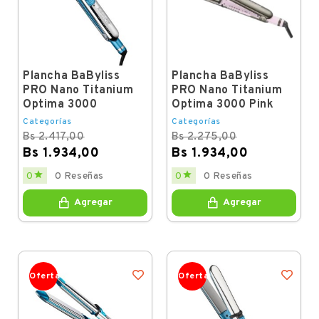
Plancha BaByliss
Plancha BaByliss
PRO Nano Titanium
PRO Nano Titanium
Optima 3000
Optima 3000 Pink
Categorías
Categorías
Bs 2.417,00
Bs 2.275,00
Bs 1.934,00
Bs 1.934,00
Regular
Price
Regular
Price


0
0 Reseñas
0
0 Reseñas
price
price
Agregar
Agregar
Oferta
Oferta