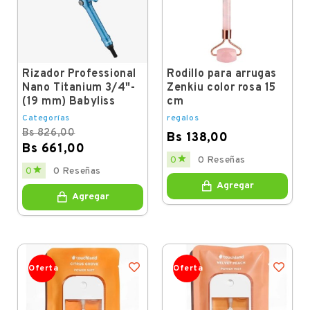
Rizador Professional
Rodillo para arrugas
Nano Titanium 3/4"-
Zenkiu color rosa 15
(19 mm) Babyliss
cm
Categorías
regalos
Bs 826,00
Bs 138,00
Bs 661,00
Price

0
0 Reseñas
Regular
Price

0
0 Reseñas
price
Agregar
Agregar
Oferta
Oferta