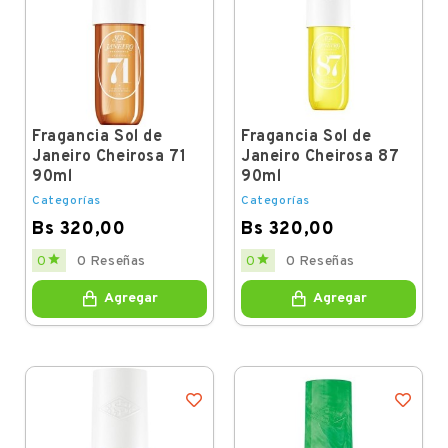
Fragancia Sol de
Fragancia Sol de
Janeiro Cheirosa 71
Janeiro Cheirosa 87
90ml
90ml
Categorías
Categorías
Bs 320,00
Bs 320,00
Price
Price


0
0 Reseñas
0
0 Reseñas
Agregar
Agregar