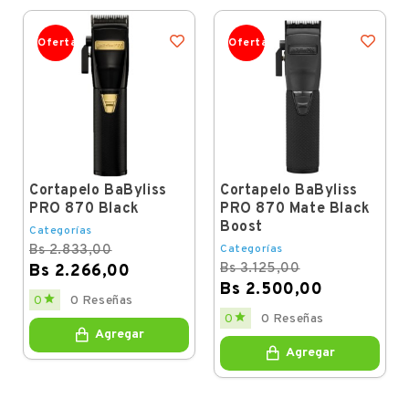
Oferta
Oferta
Cortapelo BaByliss
Cortapelo BaByliss
PRO 870 Black
PRO 870 Mate Black
Boost
Categorías
Bs 2.833,00
Categorías
Bs 3.125,00
Bs 2.266,00
Bs 2.500,00
Regular
Price

0
0 Reseñas
price
Regular
Price

0
0 Reseñas
price
Agregar
Agregar