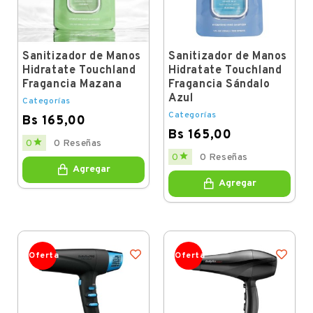
Sanitizador de Manos
Sanitizador de Manos
Hidratate Touchland
Hidratate Touchland
Fragancia Mazana
Fragancia Sándalo
Azul
Categorías
Categorías
Bs 165,00
Bs 165,00
Price

0
0 Reseñas
Price

0
0 Reseñas
Agregar
Agregar
Oferta
Oferta