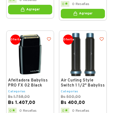
0
0 Reseñas
Regular
Price

0
0 Reseñas
price
Agregar
Agregar
Oferta
Oferta
Afeitadora Babyliss
Air Curling Style
PRO FX 02 Black
Switch 1 1/2" Babyliss
Categorías
Categorías
Bs 1.758,00
Bs 500,00
Bs 1.407,00
Bs 400,00
Regular
Price
Regular
Price


0
0 Reseñas
0
0 Reseñas
price
price