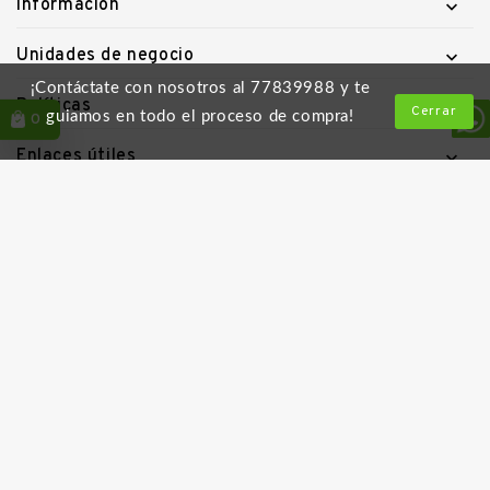
Información

Unidades de negocio

¡Contáctate con nosotros al 77839988 y te
Políticas

Cerrar
guiamos en todo el proceso de compra!
0
Enlaces útiles

Descarga la App
Follow Us
Los más buscados