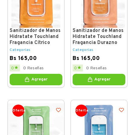
Sanitizador de Manos
Sanitizador de Manos
Hidratate Touchland
Hidratate Touchland
Fragancia Cítrico
Fragancia Durazno
Categorías
Categorías
Bs 165,00
Bs 165,00
Price
Price


0
0 Reseñas
0
0 Reseñas
Agregar
Agregar
Oferta
Oferta