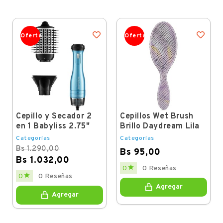
Oferta
Oferta
Cepillo y Secador 2
Cepillos Wet Brush
en 1 Babyliss 2.75"
Brillo Daydream Lila
Categorías
Categorías
Bs 1.290,00
Bs 95,00
Bs 1.032,00
Price

0
0 Reseñas
Regular
Price

0
0 Reseñas
price
Agregar
Agregar