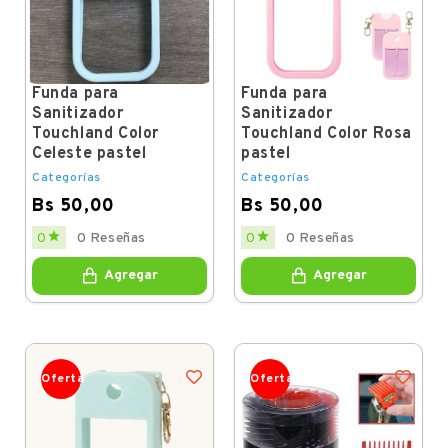
Funda para
Funda para
Sanitizador
Sanitizador
Touchland Color
Touchland Color Rosa
Celeste pastel
pastel
Categorías
Categorías
Bs 50,00
Bs 50,00
Price
Price


0
0 Reseñas
0
0 Reseñas
Agregar
Agregar
Oferta
Oferta