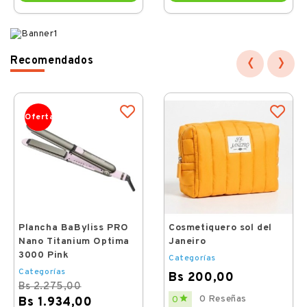
‹
›
Recomendados
Oferta
Plancha BaByliss PRO
Cosmetiquero sol del
Nano Titanium Optima
Janeiro
3000 Pink
Categorías
Categorías
Bs 200,00
Bs 2.275,00
Price

0 Reseñas
0
Bs 1.934,00