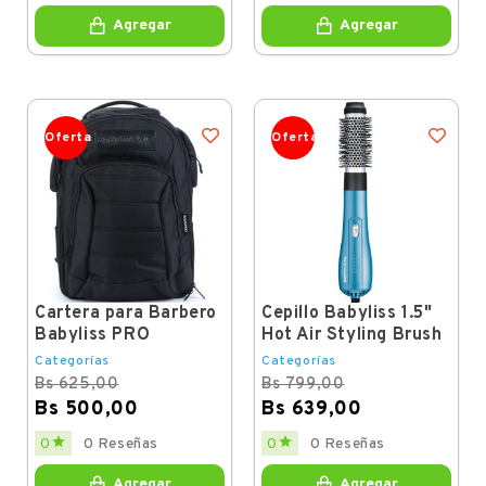
Agregar
Agregar
Oferta
Oferta
Cartera para Barbero
Cepillo Babyliss 1.5"
Babyliss PRO
Hot Air Styling Brush
Categorías
Categorías
Bs 625,00
Bs 799,00
Bs 500,00
Bs 639,00
Regular
Price
Regular
Price


0
0 Reseñas
0
0 Reseñas
price
price
Agregar
Agregar