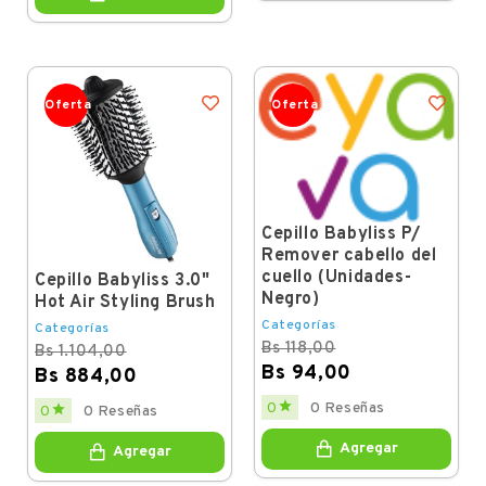
Oferta
Oferta
Cepillo Babyliss P/
Remover cabello del
cuello (Unidades-
Cepillo Babyliss 3.0"
Negro)
Hot Air Styling Brush
Categorías
Categorías
Bs 118,00
Bs 1.104,00
Bs 94,00
Bs 884,00
Regular
Price
Regular
Price

0
0 Reseñas

0
0 Reseñas
price
price
Agregar
Agregar