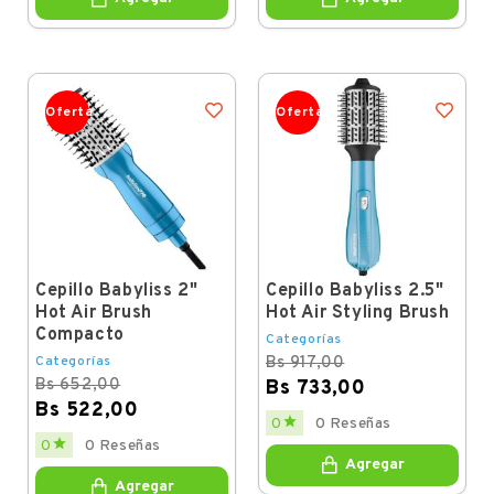
Oferta
Oferta
Cepillo Babyliss 2"
Cepillo Babyliss 2.5"
Hot Air Brush
Hot Air Styling Brush
Compacto
Categorías
Categorías
Bs 917,00
Bs 652,00
Bs 733,00
Bs 522,00
Regular
Price

0
0 Reseñas
price
Regular
Price

0
0 Reseñas
price
Agregar
Agregar