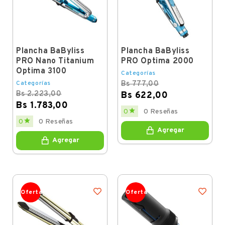
Plancha BaByliss
Plancha BaByliss
PRO Nano Titanium
PRO Optima 2000
Optima 3100
Categorías
Categorías
Bs 777,00
Bs 2.223,00
Bs 622,00
Bs 1.783,00
Regular
Price

0
0 Reseñas
price
Regular
Price

0
0 Reseñas
price
Agregar
Agregar
Oferta
Oferta