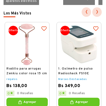
aparatos eléctricos
‹
›
Los Más Vistos
Oferta
Oferta
Rodillo para arrugas
1. Oxímetro de pulso
Zenkiu color rosa 15 cm
Radioshack FS10E
regalos
Marcas Destacadas
Bs 138,00
Bs 349,00
Price
Price


0 Reseñas
0 Reseñas
0
0
Agregar
Agregar