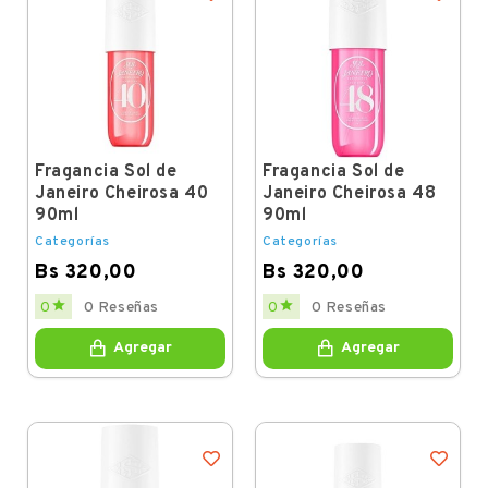
Fragancia Sol de
Fragancia Sol de
Janeiro Cheirosa 40
Janeiro Cheirosa 48
90ml
90ml
Categorías
Categorías
Bs 320,00
Bs 320,00
Price
Price


0
0 Reseñas
0
0 Reseñas
Agregar
Agregar