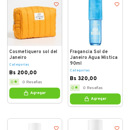
Cosmetiquero sol del
Fragancia Sol de
Janeiro
Janeiro Agua Mistica
90ml
Categorías
Categorías
Bs 200,00
Bs 320,00
Price

0
0 Reseñas
Price

0
0 Reseñas
Agregar
Agregar