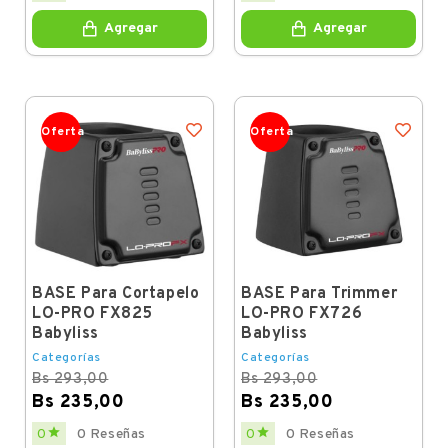
Agregar
Agregar
Oferta
Oferta
BASE Para Cortapelo
BASE Para Trimmer
LO-PRO FX825
LO-PRO FX726
Babyliss
Babyliss
Categorías
Categorías
Bs 293,00
Bs 293,00
Bs 235,00
Bs 235,00
Regular
Price
Regular
Price


0
0 Reseñas
0
0 Reseñas
price
price