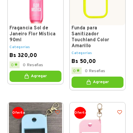
Fragancia Sol de
Funda para
Janeiro Flor Mística
Sanitizador
90ml
Touchland Color
Amarillo
Categorías
Categorías
Bs 320,00
Bs 50,00
Price

0
0 Reseñas
Price

0
0 Reseñas
Agregar
Agregar
Oferta
Oferta