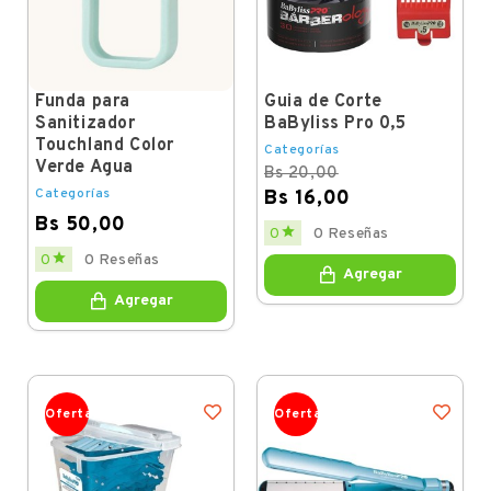
Funda para
Guia de Corte
Sanitizador
BaByliss Pro 0,5
Touchland Color
Categorías
Verde Agua
Bs 20,00
Categorías
Bs 16,00
Bs 50,00
Regular
Price

0
0 Reseñas
price
Price

0
0 Reseñas
Agregar
Agregar
Oferta
Oferta