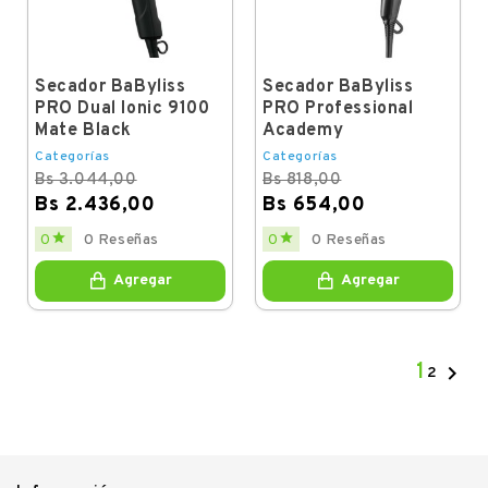
Secador BaByliss
Secador BaByliss
PRO Dual Ionic 9100
PRO Professional
Mate Black
Academy
Categorías
Categorías
Bs 3.044,00
Bs 818,00
Bs 2.436,00
Bs 654,00
Regular
Price
Regular
Price


0
0 Reseñas
0
0 Reseñas
price
price
Agregar
Agregar
1

2