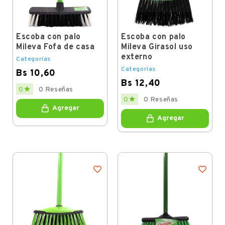
Escoba con palo
Escoba con palo
Mileva Fofa de casa
Mileva Girasol uso
externo
Categorías
Categorías
Bs 10,60
Bs 12,40
Price

0
0 Reseñas
Price

0
0 Reseñas
Agregar
Agregar