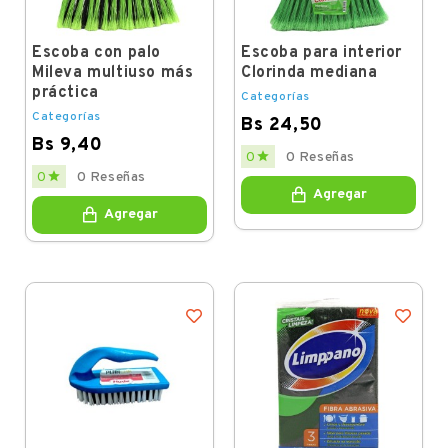
Escoba con palo
Escoba para interior
Mileva multiuso más
Clorinda mediana
práctica
Categorías
Categorías
Bs 24,50
Bs 9,40
Price

0
0 Reseñas
Price

0
0 Reseñas
Agregar
Agregar