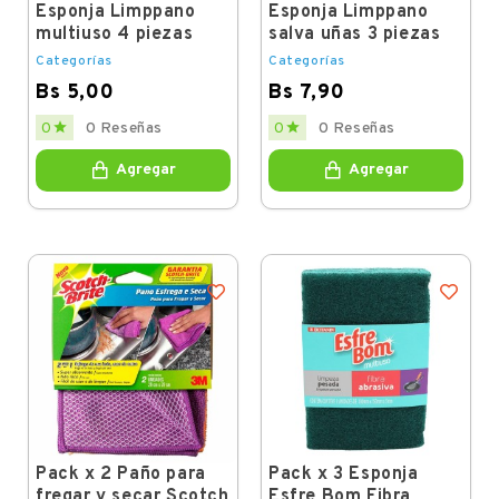
Esponja Limppano
Esponja Limppano
multiuso 4 piezas
salva uñas 3 piezas
Categorías
Categorías
Bs 5,00
Bs 7,90
Price
Price


0
0 Reseñas
0
0 Reseñas
Agregar
Agregar
Pack x 2 Paño para
Pack x 3 Esponja
fregar y secar Scotch
Esfre Bom Fibra