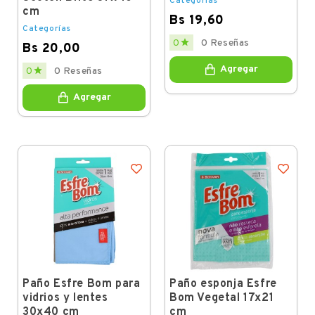
Categorías
cm
Bs 19,60
Categorías
Price

0
0 Reseñas
Bs 20,00
Price
Agregar

0
0 Reseñas
Agregar
Paño Esfre Bom para
Paño esponja Esfre
vidrios y lentes
Bom Vegetal 17x21
30x40 cm
cm