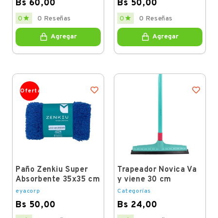
Bs 60,00
Bs 50,00
Price
Price


0
0 Reseñas
0
0 Reseñas
Agregar
Agregar
Oferta
Paño Zenkiu Super
Trapeador Novica Va
Absorbente 35x35 cm
y viene 30 cm
eyacorp
Categorías
Bs 50,00
Bs 24,00
Price
Price