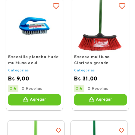
Escobilla plancha Hude
Escoba multiuso
multiuso azul
Clorinda grande
Categorías
Categorías
Bs 9,00
Bs 31,00
Price
Price


0 Reseñas
0 Reseñas
0
0
Agregar
Agregar