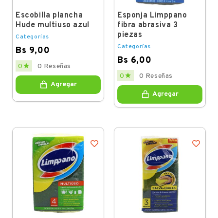
Escobilla plancha
Esponja Limppano
Hude multiuso azul
fibra abrasiva 3
piezas
Categorías
Categorías
Bs 9,00
Bs 6,00
Price

0
0 Reseñas
Price

0
0 Reseñas
Agregar
Agregar