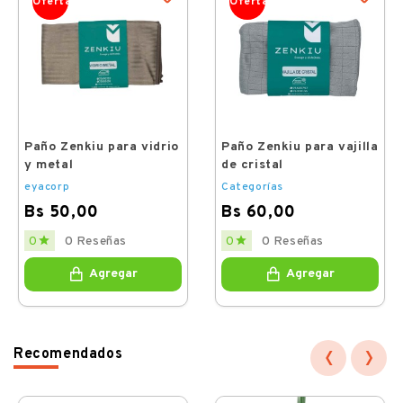
Oferta
Oferta
Paño Zenkiu para vidrio
Paño Zenkiu para vajilla
y metal
de cristal
eyacorp
Categorías
Bs 50,00
Bs 60,00
Price
Price


0 Reseñas
0 Reseñas
0
0
Agregar
Agregar
‹
›
Recomendados