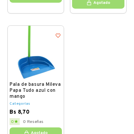
Agotado
Pala de basura Mileva
Papa Tudo azul con
mango
Categorías
Bs 8,70
Price

0
0 Reseñas
Agotado