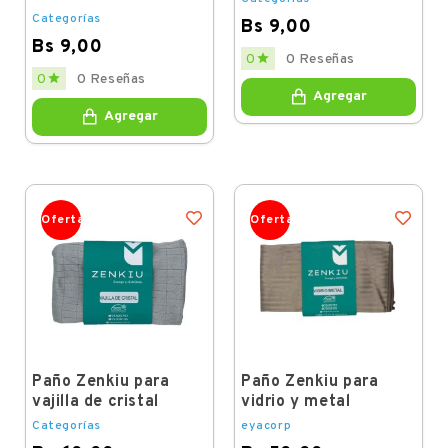
Categorías
Bs 9,00
Bs 9,00
Price

0
0 Reseñas
Price

0
0 Reseñas
Agregar
Agregar
Oferta
Oferta
Paño Zenkiu para
Paño Zenkiu para
vajilla de cristal
vidrio y metal
Categorías
eyacorp