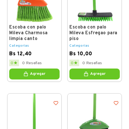
Escoba con palo
Escoba con palo
Mileva Charmosa
Mileva Esfregao para
limpia canto
piso
Categorías
Categorías
Bs 12,40
Bs 10,00
Price
Price


0
0 Reseñas
0
0 Reseñas
Agregar
Agregar