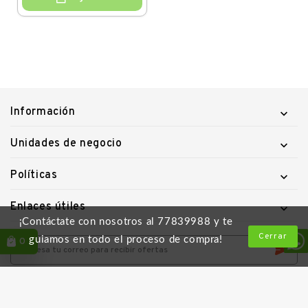
Información

Unidades de negocio

Políticas

Enlaces útiles

¡Contáctate con nosotros al 77839988 y te
Cerrar
guiamos en todo el proceso de compra!
0
Descarga la App