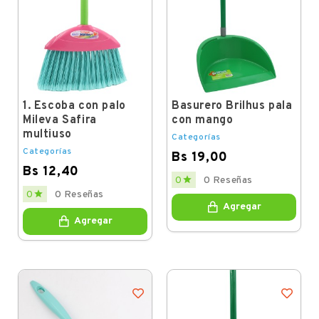
1. Escoba con palo
Basurero Brilhus pala
Mileva Safira
con mango
multiuso
Categorías
Categorías
Bs 19,00
Bs 12,40
Price

0
0 Reseñas
Price

0
0 Reseñas
Agregar
Agregar