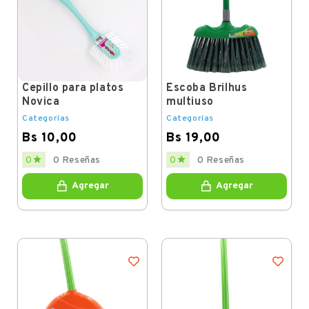
Cepillo para platos
Escoba Brilhus
Novica
multiuso
Categorías
Categorías
Bs 10,00
Bs 19,00
Price
Price


0
0 Reseñas
0
0 Reseñas
Agregar
Agregar