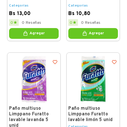
Categorías
Categorías
Bs 13,00
Bs 10,80
Price
Price


0
0 Reseñas
0
0 Reseñas
Agregar
Agregar
Paño multiuso
Paño multiuso
Limppano Furatto
Limppano Furatto
lavable lavanda 5
lavable limón 5 unid
unid
Categorías