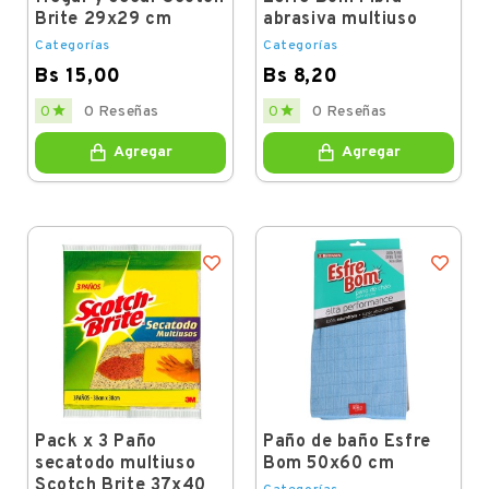
Brite 29x29 cm
abrasiva multiuso
Categorías
Categorías
Bs 15,00
Bs 8,20
Price
Price


0
0 Reseñas
0
0 Reseñas
Agregar
Agregar
Pack x 3 Paño
Paño de baño Esfre
secatodo multiuso
Bom 50x60 cm
Scotch Brite 37x40