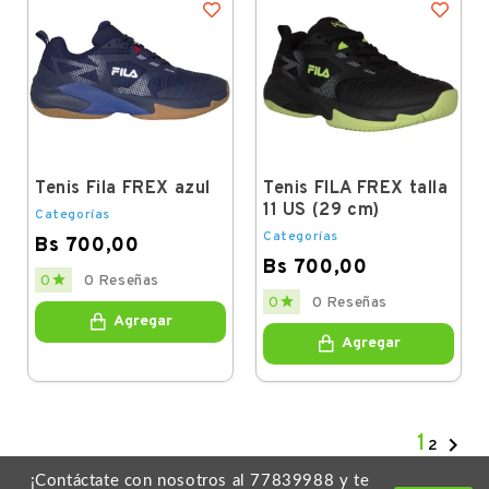
Tenis Fila FREX azul
Tenis FILA FREX talla
11 US (29 cm)
Categorías
Categorías
Bs 700,00
Bs 700,00
Price

0
0 Reseñas
Price

0
0 Reseñas
Agregar
Agregar
1

2
¡Contáctate con nosotros al 77839988 y te