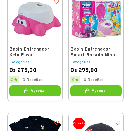
Basín Entrenador
Basín Entrenador
Kelo Rosa
Smart Rosado Nina
Categorías
Categorías
Bs 275,00
Bs 295,00
Price
Price


0
0 Reseñas
0
0 Reseñas
Agregar
Agregar
Oferta