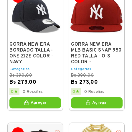
GORRA NEW ERA
GORRA NEW ERA
BORDADO TALLA -
MLB BASIC SNAP 950
ONE ZIZE COLOR -
RED TALLA - O-S
NAVY
COLOR -
Categorías
Categorías
Bs 390,00
Bs 390,00
Bs 273,00
Bs 273,00
Regular
Price
Regular
Price


0
0 Reseñas
0
0 Reseñas
price
price
Agregar
Agregar