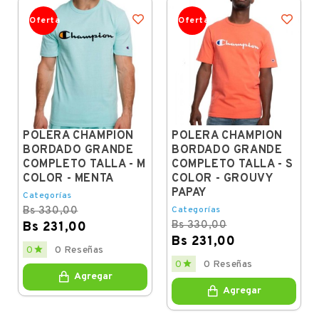
Oferta
Oferta
POLERA CHAMPION
POLERA CHAMPION
BORDADO GRANDE
BORDADO GRANDE
COMPLETO TALLA - M
COMPLETO TALLA - S
COLOR - MENTA
COLOR - GROUVY
PAPAY
Categorías
Bs 330,00
Categorías
Bs 330,00
Bs 231,00
Bs 231,00
Regular
Price

0
0 Reseñas
price
Regular
Price

0
0 Reseñas
price
Agregar
Agregar