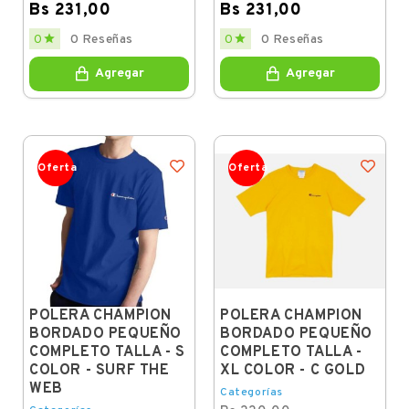
Bs 231,00
Bs 231,00
Regular
Price
Regular
Price


0
0 Reseñas
0
0 Reseñas
price
price
Agregar
Agregar
Oferta
Oferta
POLERA CHAMPION
POLERA CHAMPION
BORDADO PEQUEÑO
BORDADO PEQUEÑO
COMPLETO TALLA - S
COMPLETO TALLA -
COLOR - SURF THE
XL COLOR - C GOLD
WEB
Categorías