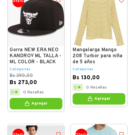
Oferta
Gorra NEW ERA NEO
Mangalarga Mango
KANDROY ML TALLA -
208 Turbor para niña
ML COLOR - BLACK
de 5 años
Categorías
Categorías
Bs 390,00
Bs 130,00
Bs 273,00
Price

0
0 Reseñas
Regular
Price

0
0 Reseñas
price
Agregar
Agregar
Oferta
Oferta