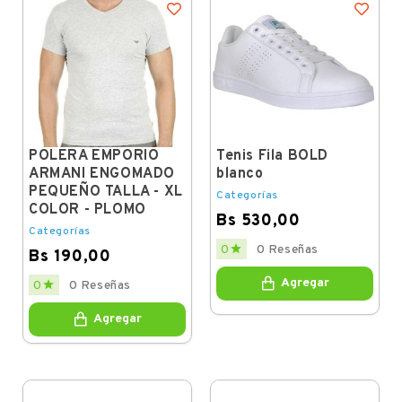
POLERA EMPORIO
Tenis Fila BOLD
ARMANI ENGOMADO
blanco
PEQUEÑO TALLA - XL
Categorías
COLOR - PLOMO
Bs 530,00
Categorías
Price

0
0 Reseñas
Bs 190,00
Price
Agregar

0
0 Reseñas
Agregar