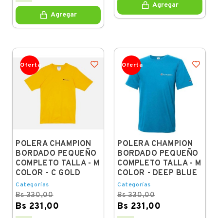
price
Agregar
Agregar
Oferta
Oferta
POLERA CHAMPION
POLERA CHAMPION
BORDADO PEQUEÑO
BORDADO PEQUEÑO
COMPLETO TALLA - M
COMPLETO TALLA - M
COLOR - C GOLD
COLOR - DEEP BLUE
Categorías
Categorías
Bs 330,00
Bs 330,00
Bs 231,00
Bs 231,00
Regular
Price
Regular
Price