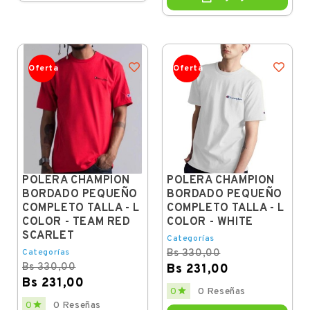
Oferta
Oferta
POLERA CHAMPION
POLERA CHAMPION
BORDADO PEQUEÑO
BORDADO PEQUEÑO
COMPLETO TALLA - L
COMPLETO TALLA - L
COLOR - TEAM RED
COLOR - WHITE
SCARLET
Categorías
Categorías
Bs 330,00
Bs 330,00
Bs 231,00
Bs 231,00
Regular
Price

0
0 Reseñas
price
Regular
Price

0
0 Reseñas