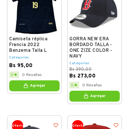
Camiseta réplica
GORRA NEW ERA
Francia 2022
BORDADO TALLA -
Benzema Talla L
ONE ZIZE COLOR -
NAVY
Categorías
Categorías
Bs 95,00
Bs 390,00
Price

0
0 Reseñas
Bs 273,00
Regular
Price

0
0 Reseñas
Agregar
price
Agregar
Oferta
Oferta