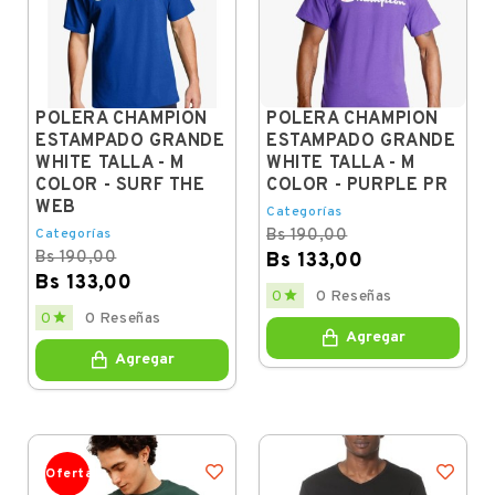
POLERA CHAMPION
POLERA CHAMPION
ESTAMPADO GRANDE
ESTAMPADO GRANDE
WHITE TALLA - M
WHITE TALLA - M
COLOR - SURF THE
COLOR - PURPLE PR
WEB
Categorías
Categorías
Bs 190,00
Bs 190,00
Bs 133,00
Bs 133,00
Regular
Price

0
0 Reseñas
price
Regular
Price

0
0 Reseñas
price
Agregar
Agregar
Oferta