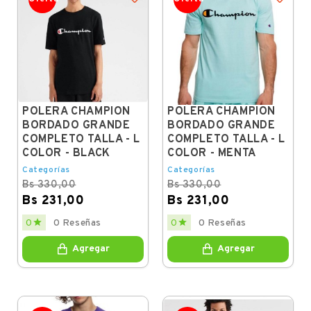
POLERA CHAMPION
POLERA CHAMPION
BORDADO GRANDE
BORDADO GRANDE
COMPLETO TALLA - L
COMPLETO TALLA - L
COLOR - BLACK
COLOR - MENTA
Categorías
Categorías
Bs 330,00
Bs 330,00
Bs 231,00
Bs 231,00
Regular
Price
Regular
Price


0
0 Reseñas
0
0 Reseñas
price
price
Agregar
Agregar