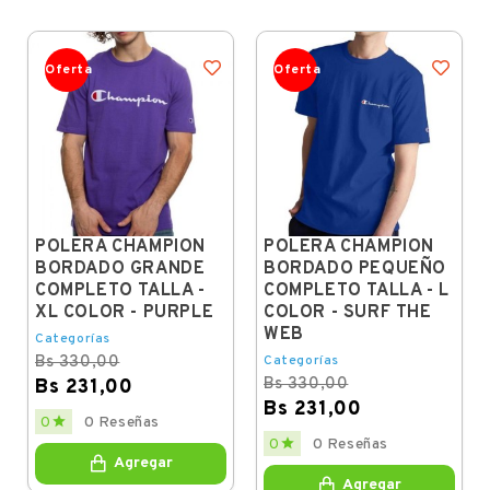
Oferta
Oferta
POLERA CHAMPION
POLERA CHAMPION
BORDADO GRANDE
BORDADO PEQUEÑO
COMPLETO TALLA -
COMPLETO TALLA - L
XL COLOR - PURPLE
COLOR - SURF THE
WEB
Categorías
Bs 330,00
Categorías
Bs 330,00
Bs 231,00
Bs 231,00
Regular
Price

0
0 Reseñas
price
Regular
Price

0
0 Reseñas
price
Agregar
Agregar