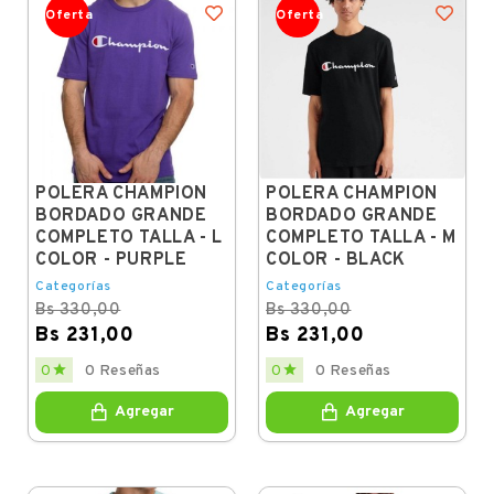
Oferta
Oferta
POLERA CHAMPION
POLERA CHAMPION
BORDADO GRANDE
BORDADO GRANDE
COMPLETO TALLA - L
COMPLETO TALLA - M
COLOR - PURPLE
COLOR - BLACK
Categorías
Categorías
Bs 330,00
Bs 330,00
Bs 231,00
Bs 231,00
Regular
Price
Regular
Price


0
0 Reseñas
0
0 Reseñas
price
price
Agregar
Agregar