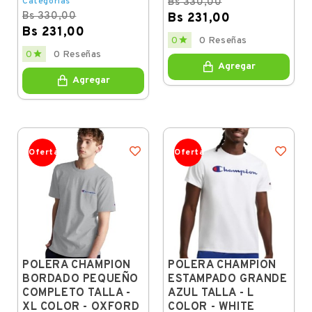
Categorías
Bs 330,00
Bs 330,00
Bs 231,00
Bs 231,00
Regular
Price

0
0 Reseñas
price
Regular
Price

0
0 Reseñas
price
Agregar
Agregar
Oferta
Oferta
POLERA CHAMPION
POLERA CHAMPION
BORDADO PEQUEÑO
ESTAMPADO GRANDE
COMPLETO TALLA -
AZUL TALLA - L
XL COLOR - OXFORD
COLOR - WHITE