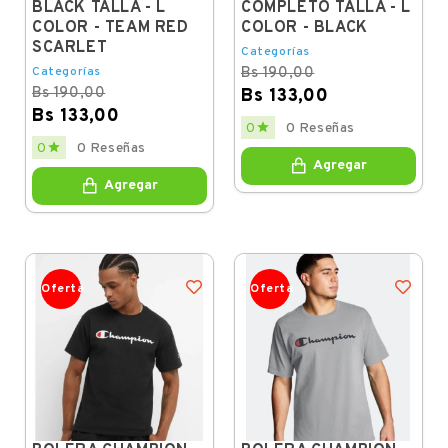
BLACK TALLA - L
COMPLETO TALLA - L
COLOR - TEAM RED
COLOR - BLACK
SCARLET
Categorías
Categorías
Bs 190,00
Bs 190,00
Bs 133,00
Bs 133,00
Regular
Price

0
0 Reseñas
price
Regular
Price

0
0 Reseñas
price
Agregar
Agregar
Oferta
Oferta