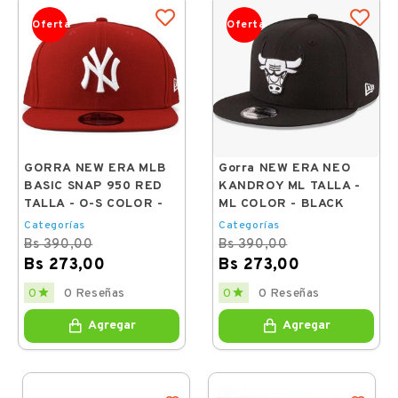
Oferta
Oferta
GORRA NEW ERA MLB
Gorra NEW ERA NEO
BASIC SNAP 950 RED
KANDROY ML TALLA -
TALLA - O-S COLOR -
ML COLOR - BLACK
Categorías
Categorías
Bs 390,00
Bs 390,00
Bs 273,00
Bs 273,00
Regular
Price
Regular
Price


0 Reseñas
0 Reseñas
0
0
price
price
Agregar
Agregar