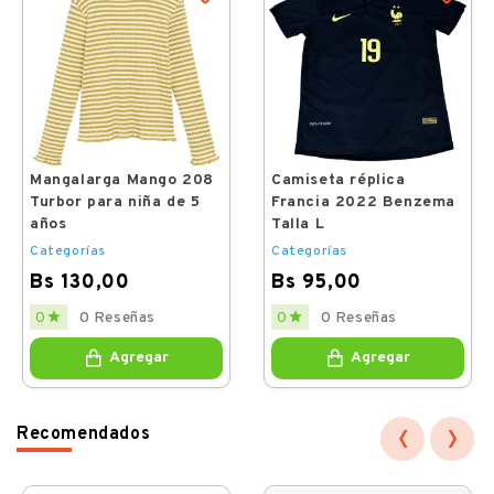
Mangalarga Mango 208
Camiseta réplica
Turbor para niña de 5
Francia 2022 Benzema
años
Talla L
Categorías
Categorías
Bs 130,00
Bs 95,00
Price
Price


0 Reseñas
0 Reseñas
0
0
Agregar
Agregar
‹
›
Recomendados