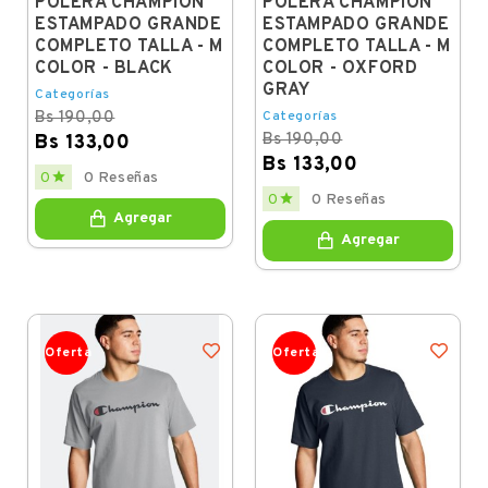
POLERA CHAMPION
POLERA CHAMPION
ESTAMPADO GRANDE
ESTAMPADO GRANDE
COMPLETO TALLA - M
COMPLETO TALLA - M
COLOR - BLACK
COLOR - OXFORD
GRAY
Categorías
Bs 190,00
Categorías
Bs 190,00
Bs 133,00
Bs 133,00
Regular
Price

0
0 Reseñas
price
Regular
Price

0
0 Reseñas
price
Agregar
Agregar
Oferta
Oferta