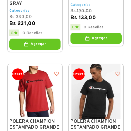
GRAY
Categorías
Categorías
Bs 190,00
Bs 330,00
Bs 133,00
Bs 231,00
Regular
Price

0
0 Reseñas
price
Regular
Price

0
0 Reseñas
price
Agregar
Agregar
Oferta
Oferta
POLERA CHAMPION
POLERA CHAMPION
ESTAMPADO GRANDE
ESTAMPADO GRANDE