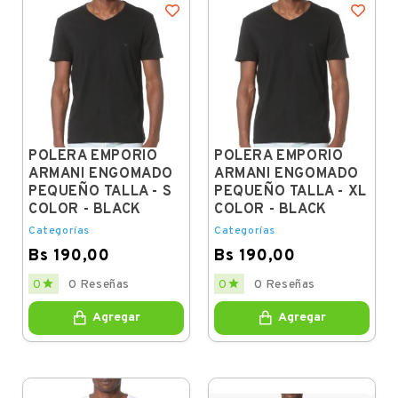
POLERA EMPORIO
POLERA EMPORIO
ARMANI ENGOMADO
ARMANI ENGOMADO
PEQUEÑO TALLA - S
PEQUEÑO TALLA - XL
COLOR - BLACK
COLOR - BLACK
Categorías
Categorías
Bs 190,00
Bs 190,00
Price
Price


0
0 Reseñas
0
0 Reseñas
Agregar
Agregar