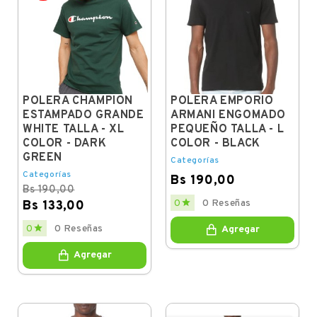
POLERA CHAMPION
POLERA EMPORIO
ESTAMPADO GRANDE
ARMANI ENGOMADO
WHITE TALLA - XL
PEQUEÑO TALLA - L
COLOR - DARK
COLOR - BLACK
GREEN
Categorías
Categorías
Bs 190,00
Bs 190,00
Price

0
0 Reseñas
Bs 133,00
Regular
Price

0
0 Reseñas
Agregar
price
Agregar