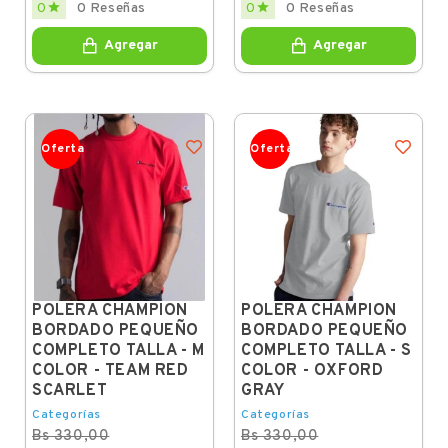


0
0 Reseñas
0
0 Reseñas
price
price
Agregar
Agregar
Oferta
Oferta
POLERA CHAMPION
POLERA CHAMPION
BORDADO PEQUEÑO
BORDADO PEQUEÑO
COMPLETO TALLA - M
COMPLETO TALLA - S
COLOR - TEAM RED
COLOR - OXFORD
SCARLET
GRAY
Categorías
Categorías
Bs 330,00
Bs 330,00