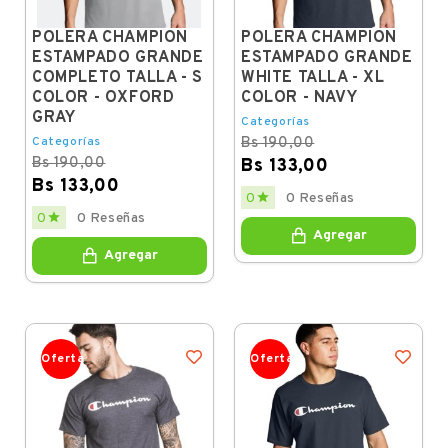
POLERA CHAMPION
POLERA CHAMPION
ESTAMPADO GRANDE
ESTAMPADO GRANDE
COMPLETO TALLA - S
WHITE TALLA - XL
COLOR - OXFORD
COLOR - NAVY
GRAY
Categorías
Categorías
Bs 190,00
Bs 190,00
Bs 133,00
Bs 133,00
Regular
Price

0
0 Reseñas
price
Regular
Price

0
0 Reseñas
price
Agregar
Agregar
Oferta
Oferta