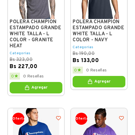
POLERA CHAMPION
POLERA CHAMPION
ESTAMPADO GRANDE
ESTAMPADO GRANDE
WHITE TALLA - L
WHITE TALLA - L
COLOR - GRANITE
COLOR - NAVY
HEAT
Categorías
Categorías
Bs 190,00
Bs 323,00
Bs 133,00
Bs 227,00
Regular
Price

0
0 Reseñas
price
Regular
Price

0
0 Reseñas
price
Agregar
Agregar
Oferta
Oferta