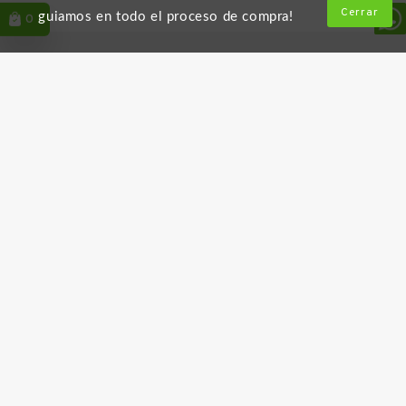
Cerrar
guiamos en todo el proceso de compra!
0
Información

Unidades de negocio

Políticas

Enlaces útiles

Descarga la App
Follow Us