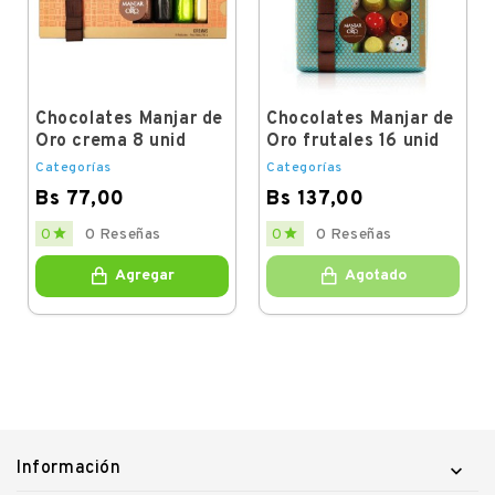
Chocolates Manjar de
Chocolates Manjar de
Oro crema 8 unid
Oro frutales 16 unid
Categorías
Categorías
Bs 77,00
Bs 137,00
Price
Price


0
0 Reseñas
0
0 Reseñas
Agregar
Agotado
Información
