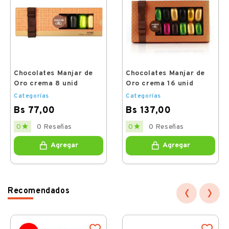
Chocolates Manjar de
Chocolates Manjar de
Oro crema 8 unid
Oro crema 16 unid
Categorías
Categorías
Bs 77,00
Bs 137,00
Price
Price


0 Reseñas
0 Reseñas
0
0
Agregar
Agregar
‹
›
Recomendados