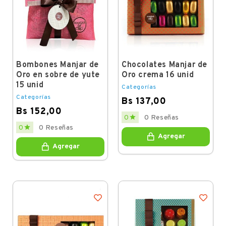
Bombones Manjar de
Chocolates Manjar de
Oro en sobre de yute
Oro crema 16 unid
15 unid
Categorías
Categorías
Bs 137,00
Bs 152,00
Price

0
0 Reseñas
Price

0
0 Reseñas
Agregar
Agregar