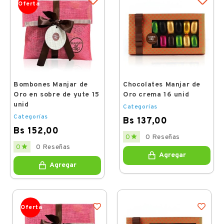
Oferta
Bombones Manjar de
Chocolates Manjar de
Oro en sobre de yute 15
Oro crema 16 unid
unid
Categorías
Categorías
Bs 137,00
Bs 152,00
Price

0 Reseñas
0
Price

0 Reseñas
0
Agregar
Agregar
Oferta