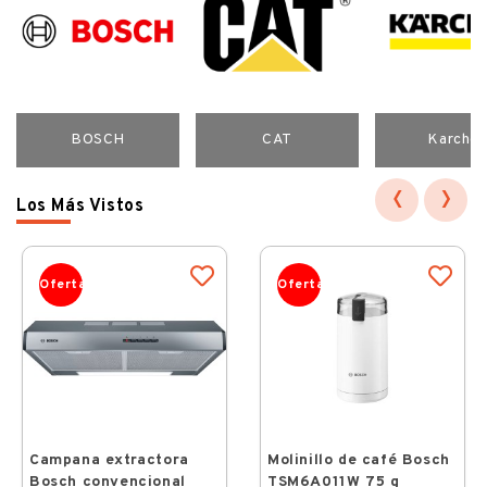
BOSCH
CAT
Karcher
‹
›
Los Más Vistos
Oferta
Oferta
Campana extractora
Molinillo de café Bosch
Bosch convencional
TSM6A011W 75 g