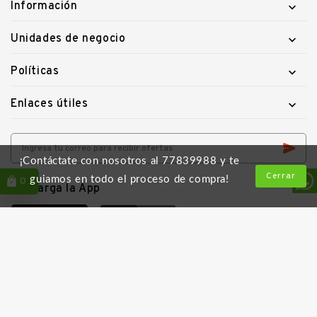
Información

Unidades de negocio

Políticas

Enlaces útiles

¡Contáctate con nosotros al 77839988 y te
Cerrar
guiamos en todo el proceso de compra!
0
Descarga la App
Follow Us
Los más buscados