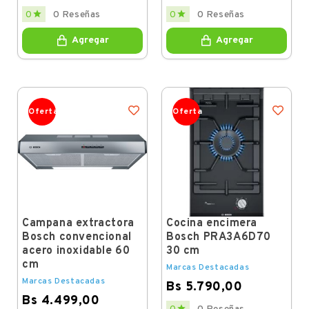
Price
Price


0
0 Reseñas
0
0 Reseñas
Agregar
Agregar
Oferta
Oferta
Campana extractora
Cocina encimera
Bosch convencional
Bosch PRA3A6D70
acero inoxidable 60
30 cm
cm
Marcas Destacadas
Marcas Destacadas
Bs 5.790,00
Bs 4.499,00
Price
