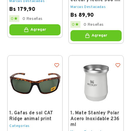
cereal y leche 500 ml
Marcas Destacadas
Marcas Destacadas
Bs 179,90
Bs 89,90
Price

0
0 Reseñas
Price

0
0 Reseñas
Agregar
Agregar
1. Gafas de sol CAT
1. Mate Stanley Polar
Ridge animal print
Acero Inoxidable 236
ml
Categorías