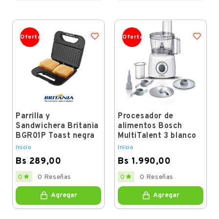
Oferta
Oferta
Parrilla y
Procesador de
Sandwichera Britania
alimentos Bosch
BGR01P Toast negra
MultiTalent 3 blanco
Inicio
Inicio
Bs 289,00
Bs 1.990,00
Price
Price


0
0 Reseñas
0
0 Reseñas
Agregar
Agregar