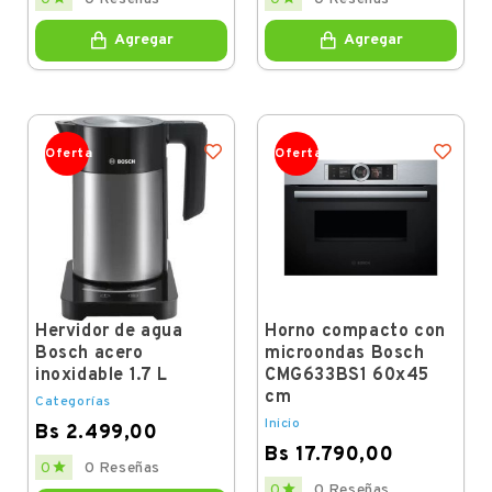
Agregar
Agregar
Oferta
Oferta
Hervidor de agua
Horno compacto con
Bosch acero
microondas Bosch
inoxidable 1.7 L
CMG633BS1 60x45
cm
Categorías
Inicio
Bs 2.499,00
Bs 17.790,00
Price

0
0 Reseñas
Price

0
0 Reseñas