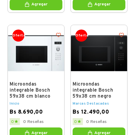
Agregar
Agregar
Oferta
Oferta
Microondas
Microondas
integrable Bosch
integrable Bosch
59x38 cm blanco
59x38 cm negro
Inicio
Marcas Destacadas
Bs 8.690,00
Bs 12.490,00
Price
Price


0
0 Reseñas
0
0 Reseñas
Agregar
Agregar