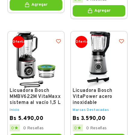
Agregar
Agregar
Oferta
Oferta
Licuadora Bosch
Licuadora Bosch
MMBV622M VitaMaxx
VitaPower acero
sistema al vacío 1,5 L
inoxidable
Inicio
Marcas Destacadas
Bs 5.490,00
Bs 3.590,00
Price
Price


0
0 Reseñas
0
0 Reseñas