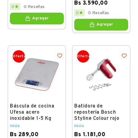
Bs 3.590,00
Price

0
0 Reseñas
Price

0
0 Reseñas
Agregar
Agregar
Oferta
Oferta
Báscula de cocina
Batidora de
Ufesa acero
repostería Bosch
inoxidable 1-5 Kg
Styline Colour rojo
Inicio
Inicio
Bs 289,00
Bs 1.181,00