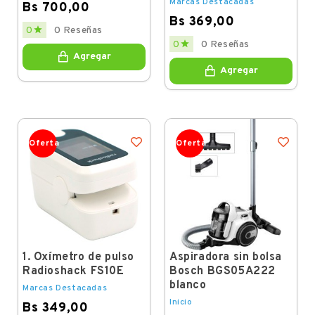
Marcas Destacadas
Bs 700,00
Bs 369,00
Price

0
0 Reseñas
Price

0
0 Reseñas
Agregar
Agregar
Oferta
Oferta
1. Oxímetro de pulso
Aspiradora sin bolsa
Radioshack FS10E
Bosch BGS05A222
blanco
Marcas Destacadas
Inicio
Bs 349,00