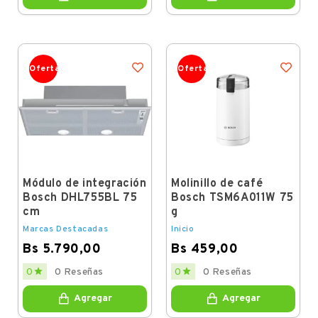
Oferta
Oferta
Módulo de integración
Molinillo de café
Bosch DHL755BL 75
Bosch TSM6A011W 75
cm
g
Marcas Destacadas
Inicio
Bs 5.790,00
Bs 459,00
Price
Price


0
0 Reseñas
0
0 Reseñas
Agregar
Agregar