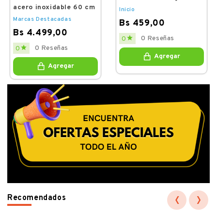
acero inoxidable 60 cm
Inicio
Marcas Destacadas
Bs 459,00
Bs 4.499,00
Price

0 Reseñas
0
Price

0 Reseñas
0
Agregar
Agregar
‹
›
Recomendados