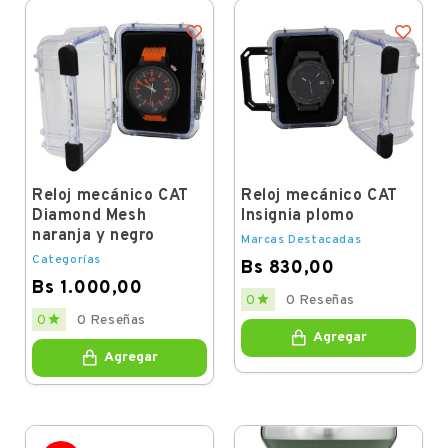
Reloj mecánico CAT
Reloj mecánico CAT
Diamond Mesh
Insignia plomo
naranja y negro
Marcas Destacadas
Categorías
Bs 830,00
Bs 1.000,00
Price

0
0 Reseñas
Price

0
0 Reseñas
Agregar
Agregar