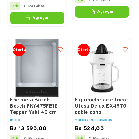
0
0 Reseñas
Price

0
0 Reseñas
Agregar
Agregar
Oferta
Oferta
Encimera Bosch
Exprimidor de cítricos
Bosch PKY475FB1E
Ufesa Delux EX4970
Teppan Yaki 40 cm
doble cono
Inicio
Marcas Destacadas
Bs 13.590,00
Bs 524,00
Price
Price


0
0 Reseñas
0
0 Reseñas