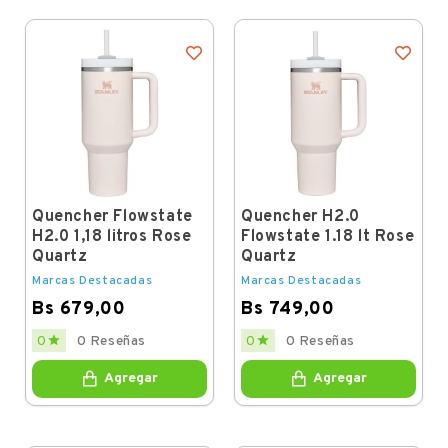
Quencher Flowstate
Quencher H2.0
H2.0 1,18 litros Rose
Flowstate 1.18 lt Rose
Quartz
Quartz
Marcas Destacadas
Marcas Destacadas
Bs 679,00
Bs 749,00
Price
Price


0
0 Reseñas
0
0 Reseñas
Agregar
Agregar