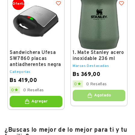
Oferta
Sandwichera Ufesa
1. Mate Stanley acero
SW7860 placas
inoxidable 236 ml
antiadherentes negra
Marcas Destacadas
Categorías
Bs 369,00
Bs 419,00
Price

0
0 Reseñas
Price

0
0 Reseñas
Agotado
Agregar
¿Buscas lo mejor de lo mejor para ti y tu