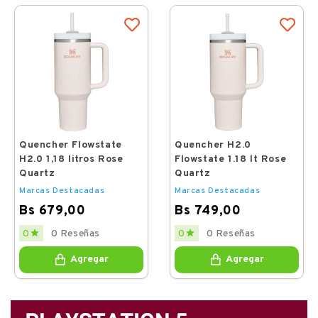
Quencher Flowstate
Quencher H2.0
H2.0 1,18 litros Rose
Flowstate 1.18 lt Rose
Quartz
Quartz
Marcas Destacadas
Marcas Destacadas
Bs 679,00
Bs 749,00
Price
Price


0 Reseñas
0 Reseñas
0
0
Agregar
Agregar