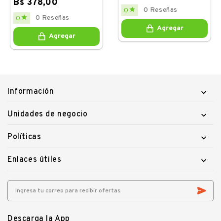
Bs 378,00
Price

0 Reseñas
0
Regular
Price

0 Reseñas
0
price
Agregar
Agregar
Información

Unidades de negocio

Políticas

Enlaces útiles

Descarga la App