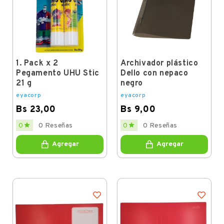
1. Pack x 2
Archivador plástico
Pegamento UHU Stic
Dello con nepaco
21 g
negro
eyacorp
eyacorp
Bs 23,00
Bs 9,00
Price
Price


0
0 Reseñas
0
0 Reseñas
Agregar
Agregar