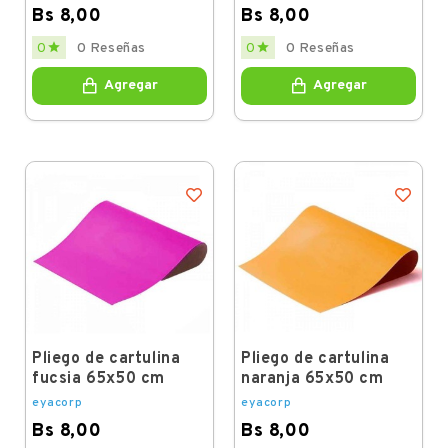
Bs 8,00
Bs 8,00
Price
Price


0
0 Reseñas
0
0 Reseñas
Agregar
Agregar
Pliego de cartulina
Pliego de cartulina
fucsia 65x50 cm
naranja 65x50 cm
eyacorp
eyacorp
Bs 8,00
Bs 8,00