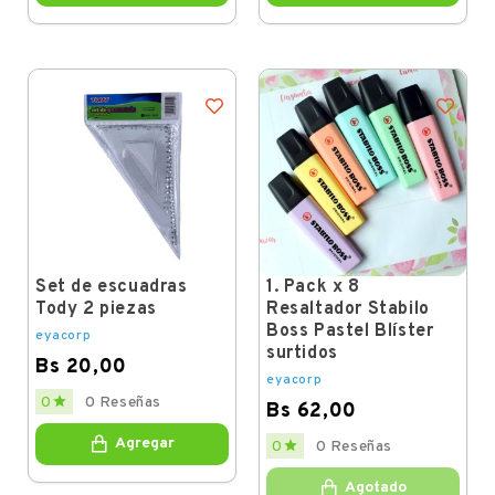
Set de escuadras
1. Pack x 8
Tody 2 piezas
Resaltador Stabilo
Boss Pastel Blíster
eyacorp
surtidos
Bs 20,00
eyacorp
Price

0
0 Reseñas
Bs 62,00
Price
Agregar

0
0 Reseñas
Agotado