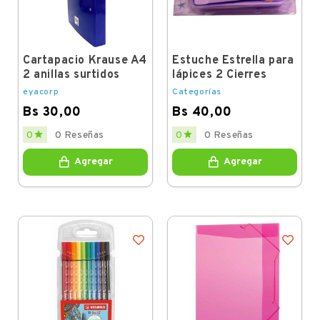
Cartapacio Krause A4
Estuche Estrella para
2 anillas surtidos
lápices 2 Cierres
eyacorp
Categorías
Bs 30,00
Bs 40,00
Price
Price


0
0 Reseñas
0
0 Reseñas
Agregar
Agregar