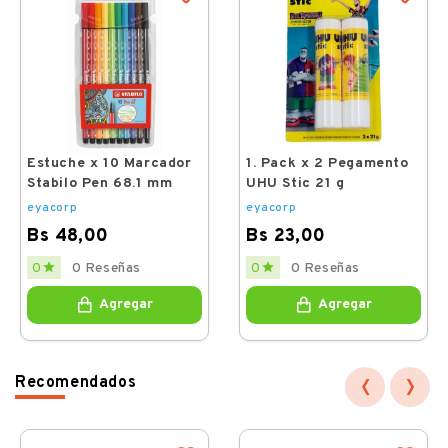
Estuche x 10 Marcador
1. Pack x 2 Pegamento
Stabilo Pen 68.1 mm
UHU Stic 21 g
eyacorp
eyacorp
Bs 48,00
Bs 23,00
Price
Price


0 Reseñas
0 Reseñas
0
0
Agregar
Agregar
‹
›
Recomendados