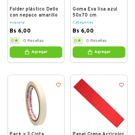
Folder plástico Dello
Goma Eva lisa azul
con nepaco amarillo
50x70 cm
eyacorp
Categorías
Bs 6,00
Bs 6,00
Price
Price


0
0 Reseñas
0
0 Reseñas
Agregar
Agregar
Pack x 3 Cinta
Papel Crepe Acricolor