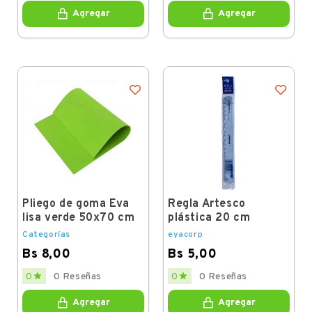
Agregar
Agregar
Pliego de goma Eva
Regla Artesco
lisa verde 50x70 cm
plástica 20 cm
Categorías
eyacorp
Bs 8,00
Bs 5,00
Price
Price


0
0 Reseñas
0
0 Reseñas
Agregar
Agregar