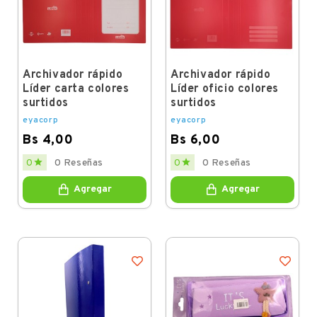
Archivador rápido
Archivador rápido
Líder carta colores
Líder oficio colores
surtidos
surtidos
eyacorp
eyacorp
Bs 4,00
Bs 6,00
Price
Price


0
0 Reseñas
0
0 Reseñas
Agregar
Agregar