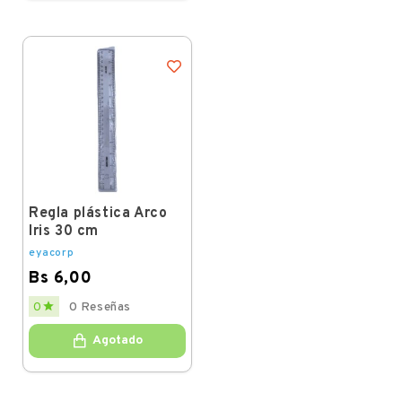
Regla plástica Arco
Iris 30 cm
eyacorp
Bs 6,00
Price

0
0 Reseñas
Agotado