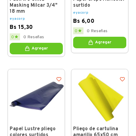
Masking Milcar 3/4"
surtido
18 mm
eyacorp
eyacorp
Bs 6,00
Bs 15,30
Price

0
0 Reseñas
Price

0
0 Reseñas
Agregar
Agregar
Papel Lustre pliego
Pliego de cartulina
colores surtidos
amarillo 65x50 cm