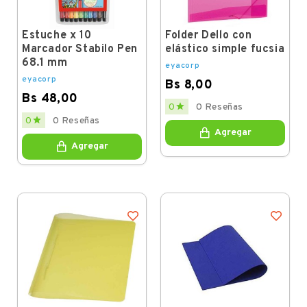
Estuche x 10
Folder Dello con
Marcador Stabilo Pen
elástico simple fucsia
68.1 mm
eyacorp
eyacorp
Bs 8,00
Bs 48,00
Price

0
0 Reseñas
Price

0
0 Reseñas
Agregar
Agregar