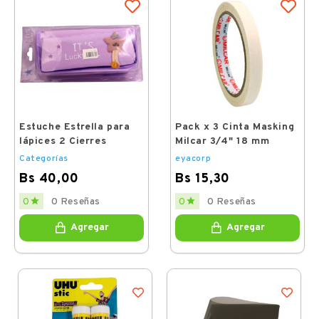
Estuche Estrella para
Pack x 3 Cinta Masking
lápices 2 Cierres
Milcar 3/4" 18 mm
Categorías
eyacorp
Bs 40,00
Bs 15,30
Price
Price


0 Reseñas
0 Reseñas
0
0
Agregar
Agregar