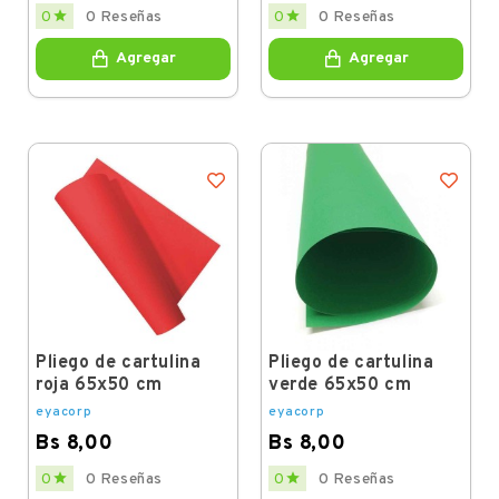
Price
Price


0
0 Reseñas
0
0 Reseñas
Agregar
Agregar
Pliego de cartulina
Pliego de cartulina
roja 65x50 cm
verde 65x50 cm
eyacorp
eyacorp
Bs 8,00
Bs 8,00
Price
Price


0
0 Reseñas
0
0 Reseñas