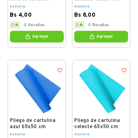
eyacorp
eyacorp
Bs 4,00
Bs 8,00
Price
Price


0
0 Reseñas
0
0 Reseñas
Agregar
Agregar
Pliego de cartulina
Pliego de cartulina
azul 65x50 cm
celeste 65x50 cm
eyacorp
eyacorp