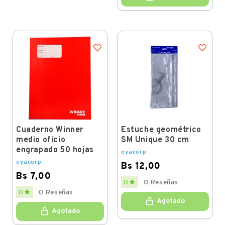
Cuaderno Winner
Estuche geométrico
medio oficio
SM Unique 30 cm
engrapado 50 hojas
eyacorp
eyacorp
Bs 12,00
Bs 7,00
Price

0
0 Reseñas
Price

0
0 Reseñas
Agotado
Agotado