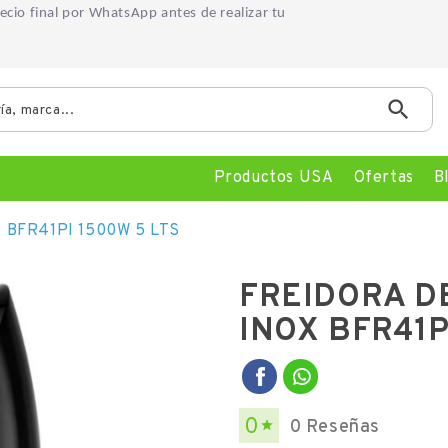
precio final por WhatsApp
antes de realizar tu

Productos USA
Ofertas
B
FREIDORA DE AIRE BRITANIA DIGITAL INOX BFR41PI 1500W 5 LTS
FREIDORA DE
INOX BFR41P
0
0 Reseñas
