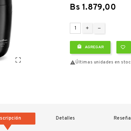
Bs 1.879,00

AGREGAR


Últimas unidades en sto
scripción
Detalles
Reseña