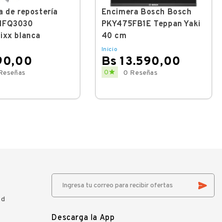
a de repostería
Encimera Bosch Bosch
MFQ3030
PKY475FB1E Teppan Yaki
ixx blanca
40 cm
Inicio
90,00
Bs 13.590,00
Price

0
Reseñas
0 Reseñas
ad
Descarga la App