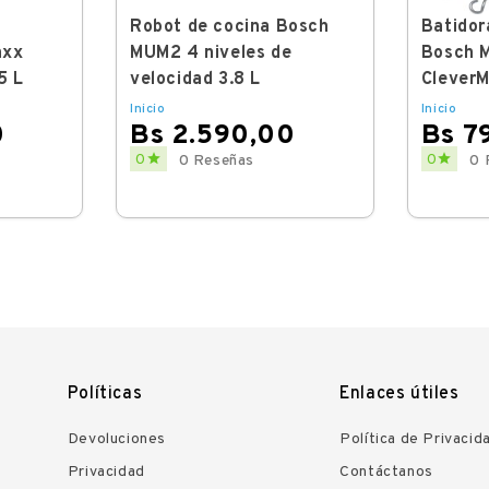
Robot de cocina Bosch
Batidor
axx
MUM2 4 niveles de
Bosch 
5 L
velocidad 3.8 L
CleverM
Inicio
Inicio
0
Bs 2.590,00
Bs 7
Price
Price


0
0
0 Reseñas
0 
Políticas
Enlaces útiles
Devoluciones
Política de Privacid
Privacidad
Contáctanos