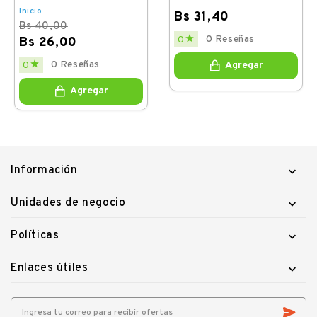
Inicio
Bs 31,40
Bs 40,00
Price

0 Reseñas
0
Bs 26,00
Regular
Price

0 Reseñas
0
Agregar
price
Agregar
Información

Unidades de negocio

Políticas

Enlaces útiles
