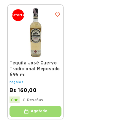
Oferta
Tequila José Cuervo
Tradicional Reposado
695 ml
regalos
Bs 160,00
Price

0
0 Reseñas
Agotado