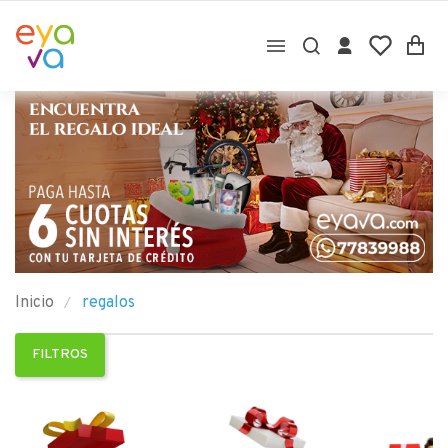

Inicio
regalos
FILTROS