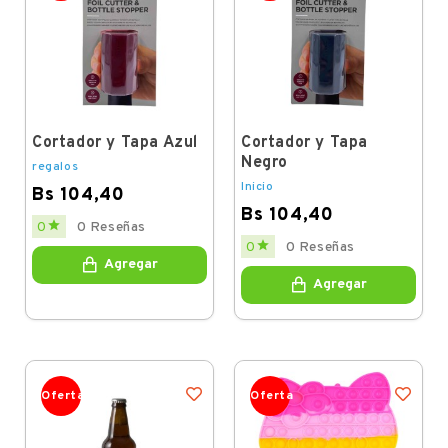
Cortador y Tapa Azul
Cortador y Tapa
Negro
regalos
Inicio
Bs 104,40
Bs 104,40
Price

0
0 Reseñas
Price

0
0 Reseñas
Agregar
Agregar
Oferta
Oferta