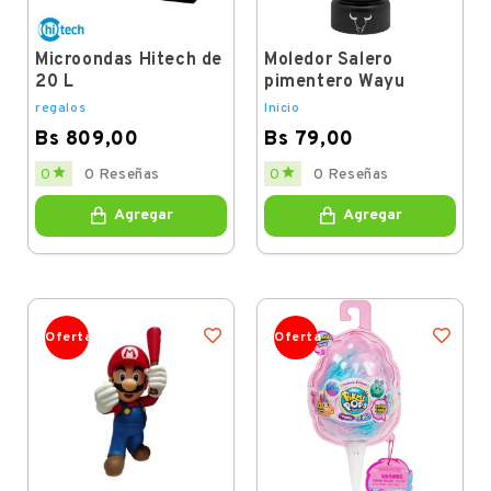
Microondas Hitech de
Moledor Salero
20 L
pimentero Wayu
regalos
Inicio
Bs 809,00
Bs 79,00
Price
Price


0
0 Reseñas
0
0 Reseñas
Agregar
Agregar
Oferta
Oferta