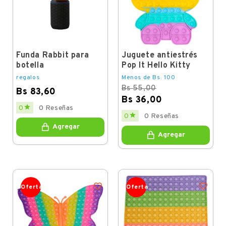
Funda Rabbit para
Juguete antiestrés
botella
Pop It Hello Kitty
regalos
Menos de Bs. 100
Bs 55,00
Bs 83,60
Bs 36,00
Price

0
0 Reseñas
Regular
Price

0
0 Reseñas
price
Agregar
Agregar
Oferta
Oferta