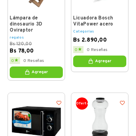
Lámpara de
Licuadora Bosch
dinosaurio 3D
VitaPower acero
Oviraptor
Categorías
regalos
Bs 2.890,00
Bs 120,00
Price

0
0 Reseñas
Bs 78,00
Regular
Price

0
0 Reseñas
Agregar
price
Agregar
Oferta