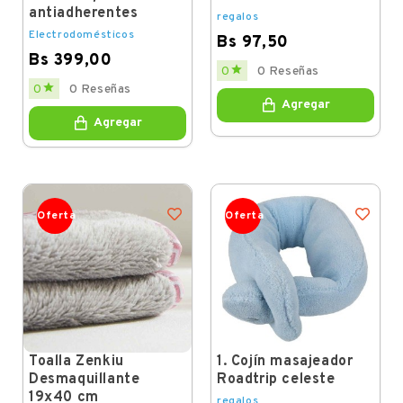
antiadherentes
regalos
Electrodomésticos
Bs 97,50
Bs 399,00
Price

0
0 Reseñas
Price

0
0 Reseñas
Agregar
Agregar
Oferta
Oferta
Toalla Zenkiu
1. Cojín masajeador
Desmaquillante
Roadtrip celeste
19x40 cm
regalos