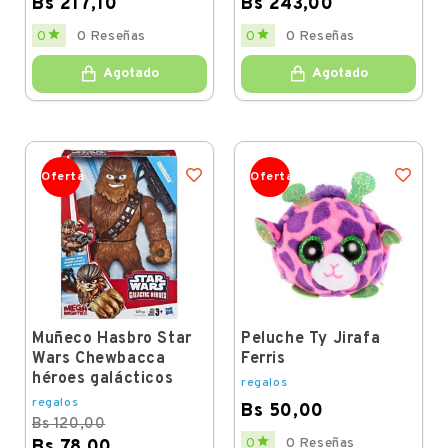
Bs 217,10
Bs 243,00
Price
Price


0
0 Reseñas
0
0 Reseñas
Agotado
Agotado
Oferta
Oferta
Muñeco Hasbro Star
Peluche Ty Jirafa
Wars Chewbacca
Ferris
héroes galácticos
regalos
regalos
Bs 50,00
Bs 120,00
Price

0
0 Reseñas
Bs 78,00