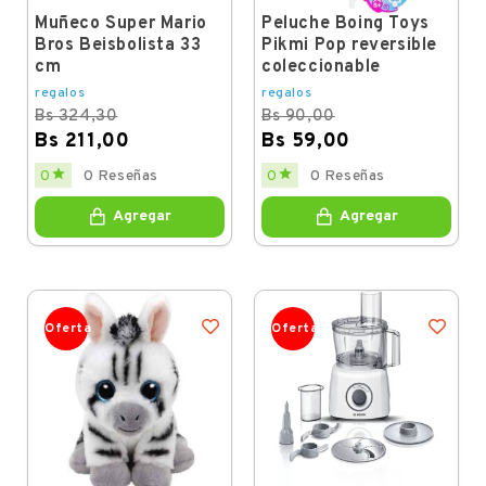
Muñeco Super Mario
Peluche Boing Toys
Bros Beisbolista 33
Pikmi Pop reversible
cm
coleccionable
regalos
regalos
Bs 324,30
Bs 90,00
Bs 211,00
Bs 59,00
Regular
Price
Regular
Price


0
0 Reseñas
0
0 Reseñas
price
price
Agregar
Agregar
Oferta
Oferta