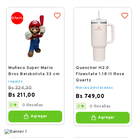
Oferta
Muñeco Super Mario
Quencher H2.0
Bros Beisbolista 33 cm
Flowstate 1.18 lt Rose
Quartz
regalos
Bs 324,30
Marcas Destacadas
Bs 211,00
Bs 749,00
Regular
Price
Price

0 Reseñas
0

0 Reseñas
0
price
Agregar
Agregar