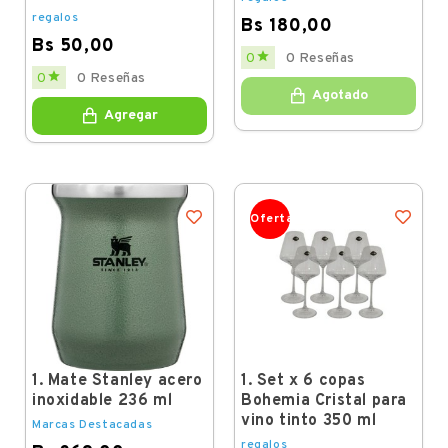
regalos
Bs 180,00
Bs 50,00
Price

0
0 Reseñas
Price

0
0 Reseñas
Agotado
Agregar
Oferta
1. Mate Stanley acero
1. Set x 6 copas
inoxidable 236 ml
Bohemia Cristal para
vino tinto 350 ml
Marcas Destacadas
regalos