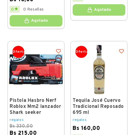
Regular
Price

0
0 Reseñas
Agotado
price
Agotado
Oferta
Oferta
Pistola Hasbro Nerf
Tequila José Cuervo
Roblox Mm2 lanzador
Tradicional Reposado
Shark seeker
695 ml
regalos
regalos
Bs 330,00
Bs 160,00
Bs 215,00