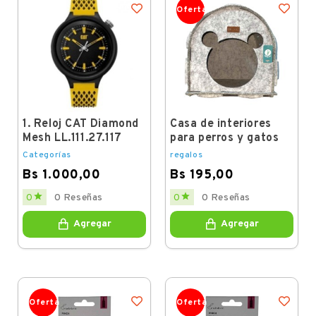
Oferta
1. Reloj CAT Diamond
Casa de interiores
Mesh LL.111.27.117
para perros y gatos
Categorías
regalos
Bs 1.000,00
Bs 195,00
Price
Price


0
0 Reseñas
0
0 Reseñas
Agregar
Agregar
Oferta
Oferta