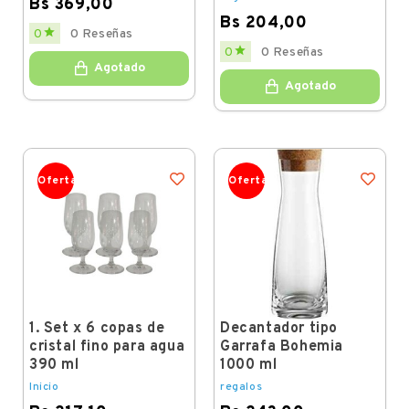
Bs 369,00
Bs 204,00
Price

0
0 Reseñas
Price

0
0 Reseñas
Agotado
Agotado
Oferta
Oferta
1. Set x 6 copas de
Decantador tipo
cristal fino para agua
Garrafa Bohemia
390 ml
1000 ml
Inicio
regalos