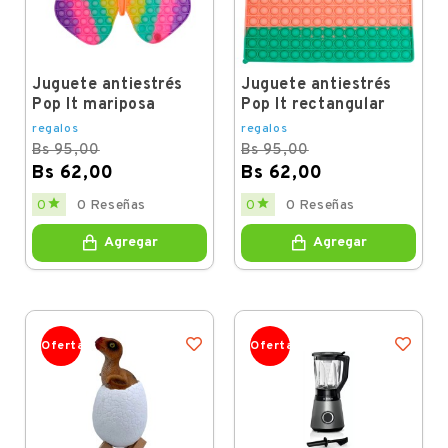
Juguete antiestrés
Juguete antiestrés
Pop It mariposa
Pop It rectangular
regalos
regalos
Bs 95,00
Bs 95,00
Bs 62,00
Bs 62,00
Regular
Price
Regular
Price


0
0 Reseñas
0
0 Reseñas
price
price
Agregar
Agregar
Oferta
Oferta