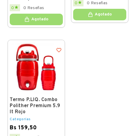
Price

0
0 Reseñas
Regular
Price

0
0 Reseñas
price
Agotado
Agotado
Termo P.LIQ. Combo
Polither Premium 5.9
lt Rojo
Categorías
Bs 159,50
Price