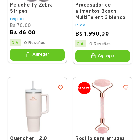
Peluche Ty Zebra
Procesador de
Stripes
alimentos Bosch
MultiTalent 3 blanco
regalos
Bs 70,00
Inicio
Bs 46,00
Bs 1.990,00
Regular
Price
Price

0
0 Reseñas

0
0 Reseñas
price
Agregar
Agregar
Oferta
Quencher H2.0
Rodillo para arrugas