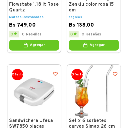
Flowstate 1.18 lt Rose
Zenkiu color rosa 15
Quartz
cm
Marcas Destacadas
regalos
Bs 749,00
Bs 138,00
Price
Price


0
0 Reseñas
0
0 Reseñas
Agregar
Agregar
Oferta
Oferta
Sandwichera Ufesa
Set x 6 sorbetes
SW7850 placas
curvos Simax 26 cm