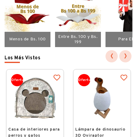
Entre Bs. 100 y Bs.
Menos de Bs. 100
Para Ello
199
‹
›
Los Más Vistos
Oferta
Oferta
Casa de interiores para
Lámpara de dinosaurio
perros y gatos
3D Oviraptor