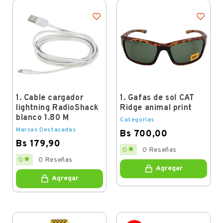
1. Cable cargador
1. Gafas de sol CAT
lightning RadioShack
Ridge animal print
blanco 1.80 M
Categorías
Marcas Destacadas
Bs 700,00
Bs 179,90
Price

0
0 Reseñas
Price

0
0 Reseñas
Agregar
Agregar