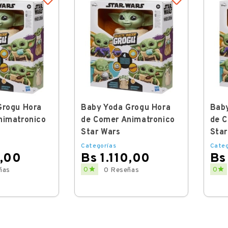
Grogu Hora
Baby Yoda Grogu Hora
Baby
nimatronico
de Comer Animatronico
de C
Star Wars
Star
Categorías
Categ
0,00
Bs 1.110,00
Bs
Price
Price


0
0
ñas
0 Reseñas