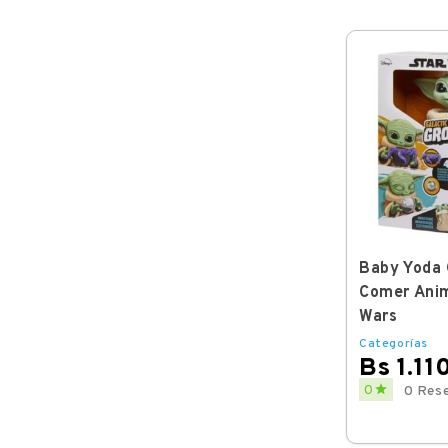
Baby Yoda 
Comer Anim
Wars
Categorías
Bs 1.11
Price

0
0 Res