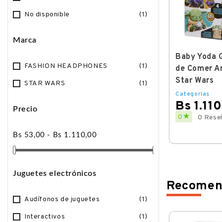
No disponible
(1)
Marca
ora
Baby Yoda Grogu Hora
Baby Yoda 
FASHION HEADPHONES
(1)
nico
de Comer Animatronico
de Comer A
Star Wars
Star Wars
STAR WARS
(1)
Categorías
Categorías
Bs 1.110,00
Bs 1.11
Precio
Price
Price


0
0
0 Reseñas
0 Rese
Bs 53,00 - Bs 1.110,00
Juguetes electrónicos
Recomen
Audífonos de juguetes
(1)
Interactivos
(1)