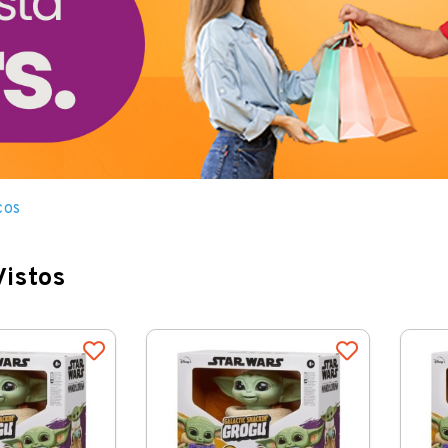
cos
Vistos