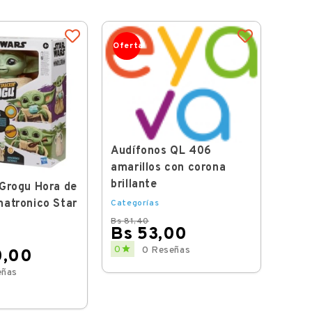
Oferta
Audífonos QL 406
amarillos con corona
brillante
Grogu Hora de
atronico Star
Categorías
Bs 81,40
Bs 53,00
Regular
Price

0
0 Reseñas
0,00
price
eñas