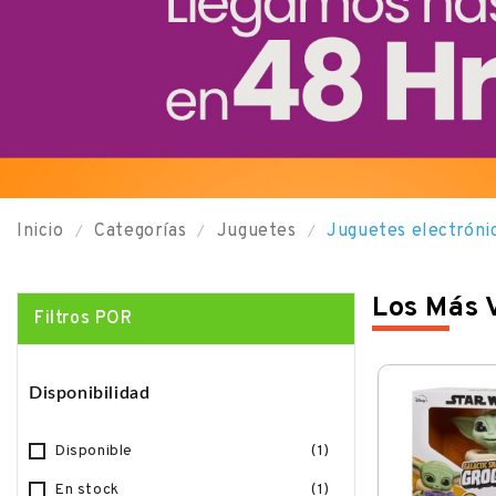
Inicio
Categorías
Juguetes
Juguetes electróni
Los Más 
Filtros POR
Disponibilidad
Disponible
(1)
En stock
(1)