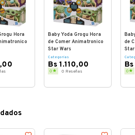
Grogu Hora
Baby Yoda Grogu Hora
Baby
nimatronico
de Comer Animatronico
de C
Star Wars
Star
Categorías
Categ
0,00
Bs 1.110,00
Bs
Price
Price


0
0
ñas
0 Reseñas
dados