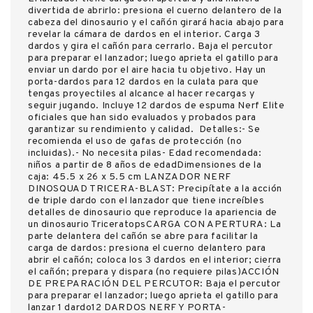
divertida de abrirlo: presiona el cuerno delantero de la
cabeza del dinosaurio y el cañón girará hacia abajo para
revelar la cámara de dardos en el interior. Carga 3
dardos y gira el cañón para cerrarlo. Baja el percutor
para preparar el lanzador; luego aprieta el gatillo para
enviar un dardo por el aire hacia tu objetivo. Hay un
porta-dardos para 12 dardos en la culata para que
tengas proyectiles al alcance al hacer recargas y
seguir jugando. Incluye 12 dardos de espuma Nerf Elite
oficiales que han sido evaluados y probados para
garantizar su rendimiento y calidad. Detalles:- Se
recomienda el uso de gafas de protección (no
incluidas).- No necesita pilas- Edad recomendada:
niños a partir de 8 años de edadDimensiones de la
caja: 45.5 x 26 x 5.5 cm LANZADOR NERF
DINOSQUAD TRICERA-BLAST: Precipítate a la acción
de triple dardo con el lanzador que tiene increíbles
detalles de dinosaurio que reproduce la apariencia de
un dinosaurio TriceratopsCARGA CON APERTURA: La
parte delantera del cañón se abre para facilitar la
carga de dardos: presiona el cuerno delantero para
abrir el cañón; coloca los 3 dardos en el interior; cierra
el cañón; prepara y dispara (no requiere pilas)ACCIÓN
DE PREPARACIÓN DEL PERCUTOR: Baja el percutor
para preparar el lanzador; luego aprieta el gatillo para
lanzar 1 dardo12 DARDOS NERF Y PORTA-