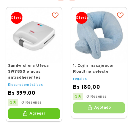
Oferta
Oferta
Sandwichera Ufesa
1. Cojín masajeador
SW7850 placas
Roadtrip celeste
antiadherentes
regalos
Electrodomésticos
Bs 180,00
Bs 399,00
Price

0 Reseñas
0
Price

0 Reseñas
0
Agotado
Agregar