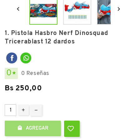


1. Pistola Hasbro Nerf Dinosquad
Tricerablast 12 dardos
0
0 Reseñas

Bs 250,00

AGREGAR