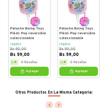
Peluche Boing Toys
Peluche Boing Toys
Pikmi Pop reversible
Pikmi Pop reversible
coleccionable
coleccionable
regalos
regalos
Bs 90,00
Bs 90,00
Bs 59,00
Bs 59,00
Regular
Price
Regular
Price


0 Reseñas
0 Reseñas
0
0
price
price
Agregar
Agregar
Otros Productos En La Misma Categoría:

