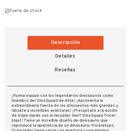

Fuera de stock
Descripción
Detalles
Reseñas
¡Forma equipo con los legendarios dinosaurios como
miembro del DinoSquad de élite! ¡Aprovecha la
extraordinaria fuerza de los dinosaurios más grandes y
lánzate a increíbles aventuras! ¡Precipítate a la acción
de triple dardo con el lanzador Nerf DinoSquad Tricer-
blast! Tiene un increíble diseño de dinosaurio que
reproduce la apariencia de un dinosaurio Triceratops.
El lanzador tiene carga con apertura y una manera