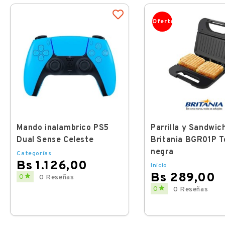
Oferta
Mando inalambrico PS5
Parrilla y Sandwic
Dual Sense Celeste
Britania BGR01P T
negra
Categorías
Bs 1.126,00
Inicio
Bs 289,00
Price

0
0 Reseñas
Price

0
0 Reseñas