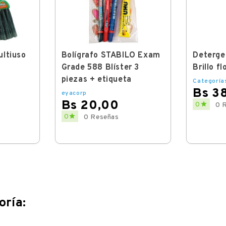
ultiuso
Bolígrafo STABILO Exam
Deterge
Grade 588 Blíster 3
Brillo fl
piezas + etiqueta
Categoría
Bs 3
eyacorp
Bs 20,00
Price

0
0 
Price

0
0 Reseñas
oría: