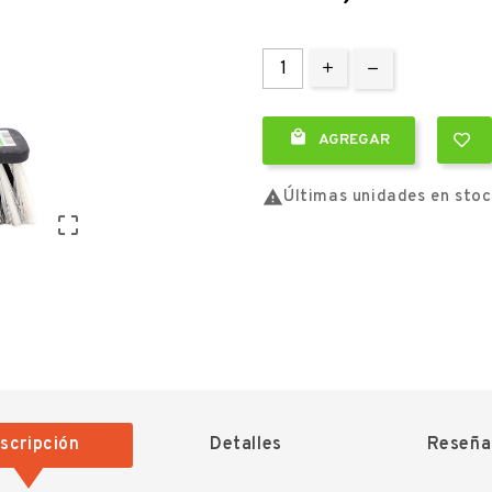

AGREGAR

Últimas unidades en sto

scripción
Detalles
Reseña