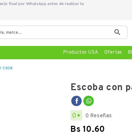
precio final por WhatsApp
antes de realizar tu

Productos USA
Ofertas
B
e casa
Escoba con p
0
0 Reseñas

Bs 10,60