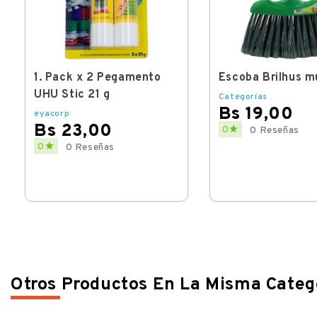
1. Pack x 2 Pegamento
Escoba Brilhus m
UHU Stic 21 g
Categorías
Bs 19,00
eyacorp
Bs 23,00
Price

0
0 Reseñas
Price

0
0 Reseñas
Otros Productos En La Misma Categ