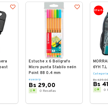
Oferta
hera
Estuche x 6 Bolígrafo
MORRA
oast
Micro punta Stabilo neón
6YH T.L
Point 88 0.4 mm
Categoría
eyacorp
Bs 639,0
Bs 4
Bs 29,00
Regular
Price

Price
0
0 

0
0 Reseñas
price