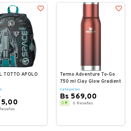
L TOTTO APOLO
Termo Adventure To-Go
750 ml Clay Glow Gradient
s
Categorías
Bs 569,00
0
15,00
Price

0
0 Reseñas
Reseñas