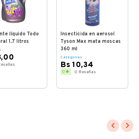
nte líquido Todo
Insecticida en aerosol
oral 1.7 litros
Tyson Max mata moscas
360 ml
s
8,00
Categorías
Bs 10,34
Reseñas
Price

0
0 Reseñas

