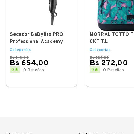
Secador BaByliss PRO
MORRAL TOTTO 
Professional Academy
0KT T.L
Categorías
Categorías
Bs 818,00
Bs 389,00
Bs 654,00
Bs 272,00
Regular
Price
Regular
Price


0
0
0 Reseñas
0 Reseñas
price
price