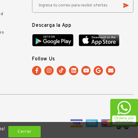
ad
Descarga la App
es
Follow Us
ra!
Cerrar