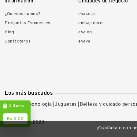
Información
Unidades de negocio
¿Quienes somos?
eyacorp
Preguntas Frecuentes
embajadores
Blog
eyalog
Contáctanos
eyava
Los más buscados
Ofertas
Tecnología
Juguetes
Belleza y cuidado perso
Items
0
Bs 0,00
Copyright © 2023
¡Contáctate con n