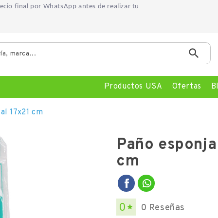
precio final por WhatsApp
antes de realizar tu

Productos USA
Ofertas
B
al 17x21 cm
Paño esponja
cm
0
0 Reseñas
