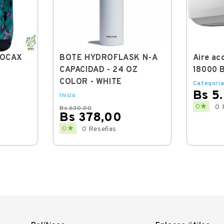
TOCAX
BOTE HYDROFLASK N-A
Aire ac
CAPACIDAD - 24 OZ
18000 
COLOR - WHITE
Categoría
Bs 5
Inicio
Price

0
0 
Bs 630,00
Bs 378,00
Regular
Price

0
0 Reseñas
price