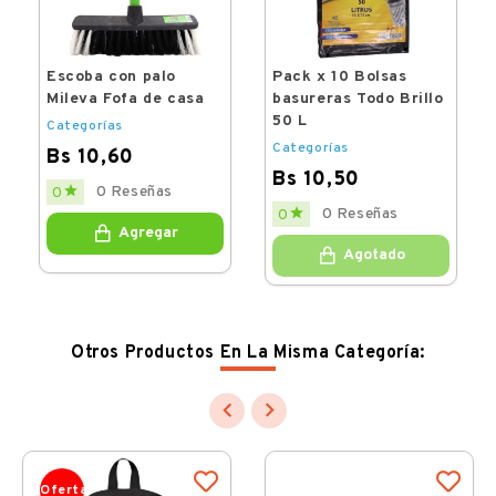
Escoba con palo
Pack x 10 Bolsas
Mileva Fofa de casa
basureras Todo Brillo
50 L
Categorías
Categorías
Bs 10,60
Bs 10,50
Price

0 Reseñas
0
Price

0 Reseñas
0
Agregar
Agotado
Otros Productos En La Misma Categoría:


Oferta