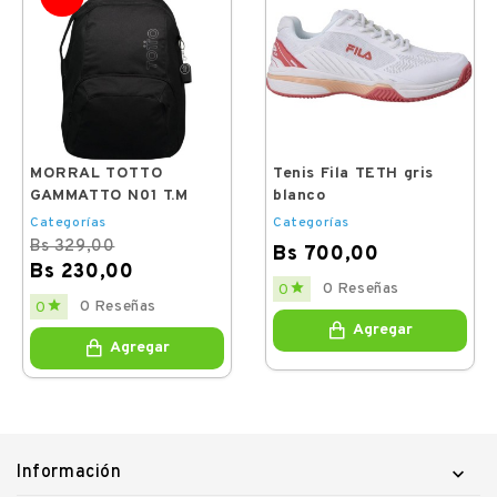
MORRAL TOTTO
Tenis Fila TETH gris
GAMMATTO N01 T.M
blanco
Categorías
Categorías
Bs 329,00
Bs 700,00
Bs 230,00
Price

0 Reseñas
0
Regular
Price

0 Reseñas
0
price
Agregar
Agregar
Información
