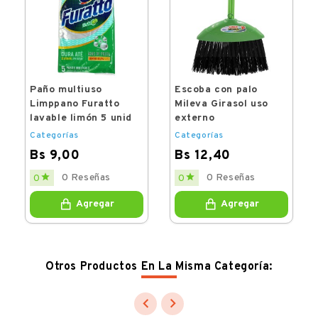
Paño multiuso
Escoba con palo
Limppano Furatto
Mileva Girasol uso
lavable limón 5 unid
externo
Categorías
Categorías
Bs 9,00
Bs 12,40
Price
Price


0 Reseñas
0 Reseñas
0
0
Agregar
Agregar
Otros Productos En La Misma Categoría:

