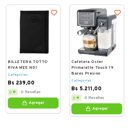
BILLETERA TOTTO
Cafetera Oster
RIVA MEE N01
Primalatte Touch 19
Bares Presion
Categorías
Categorías
Bs 239,00
Bs 5.211,00
Price

0 Reseñas
0
Price

0 Reseñas
0
Agregar
Agregar