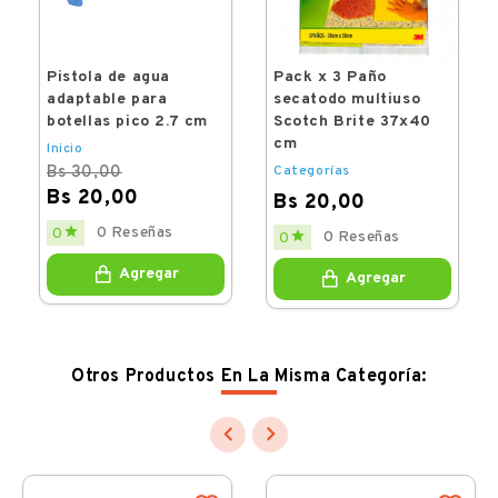
Pistola de agua
Pack x 3 Paño
adaptable para
secatodo multiuso
botellas pico 2.7 cm
Scotch Brite 37x40
cm
Inicio
Bs 30,00
Categorías
Bs 20,00
Bs 20,00
Regular
Price
Price

0 Reseñas
0

0 Reseñas
0
price
Agregar
Agregar
Otros Productos En La Misma Categoría:

