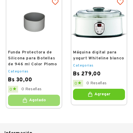
Funda Protectora de
Máquina digital para
Silicona para Botellas
yogurt Whiteline blanco
de 946 ml Color Plomo
Categorías
Categorías
Bs 279,00
Bs 30,00
Price

0 Reseñas
0
Price

0 Reseñas
0
Agregar
Agotado