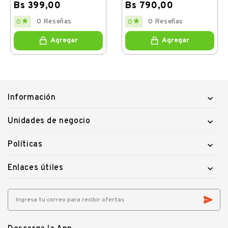
Bs 399,00
Bs 790,00
Price
Price


0 Reseñas
0 Reseñas
0
0
Agregar
Agregar
Información

Unidades de negocio

Políticas

Enlaces útiles
