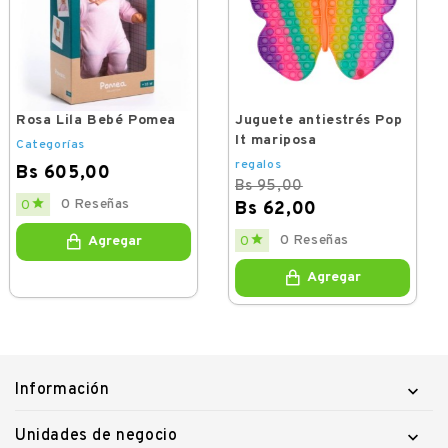
Toalla Zenkiu
Desmaquillante 19x40
cm
Juguete antiestrés Pop
regalos
It mariposa
Bs 50,00
regalos
Price
Bs 95,00

0 Reseñas
0
Bs 62,00
Agregar
Regular
Price

0 Reseñas
0
price
Agregar
Información

Unidades de negocio
