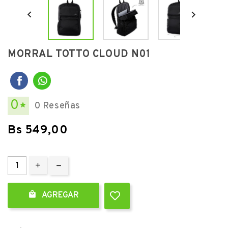


MORRAL TOTTO CLOUD N01
0
0 Reseñas

Bs 549,00

AGREGAR