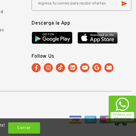
ad
Descarga la App
es
Follow Us
ra!
Cerrar