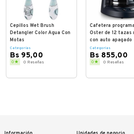
Cepillos Wet Brush
Cafetera program
Detangler Color Agua Con
Oster de 12 tazas
Motas
con auto apagado
Categorías
Categorías
Bs 95,00
Bs 855,00
Price
Price


0
0
0 Reseñas
0 Reseñas
Información
Unidades de negocio