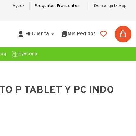
Ayuda
Preguntas Frecuentes
Descarga la App

Mi Cuenta
Mis Pedidos
log
Eyacorp
O P TABLET Y PC INDO