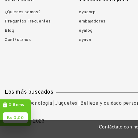
¿Quienes somos?
eyacorp
Preguntas Frecuentes
embajadores
Blog
eyalog
Contáctanos
eyava
Los más buscados
Ofertas
Tecnología
Juguetes
Belleza y cuidado perso
Items
0
Bs 0,00
Copyright © 2023
¡Contáctate con n