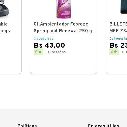
able
01.Ambientador Febreze
BILLET
 negra
Spring and Renewal 250 g
MEE Z3
Categorías
Categoría
Bs 43,00
Bs 2
Price
Price


0
0
0 Reseñas
0 
Políticas
Enlaces útiles