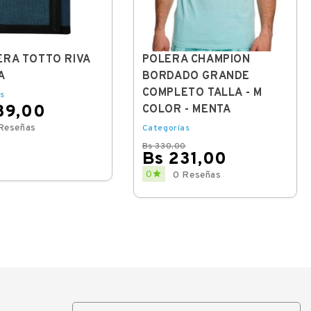
ERA TOTTO RIVA
POLERA CHAMPION
A
BORDADO GRANDE
COMPLETO TALLA - M
s
39,00
COLOR - MENTA
Reseñas
Categorías
Bs 330,00
Bs 231,00
Regular
Price

0
0 Reseñas
price