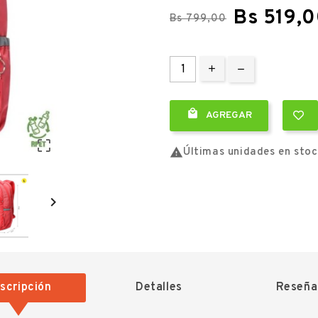
Bs 519,
Bs 799,00

AGREGAR


Últimas unidades en sto

scripción
Detalles
Reseña