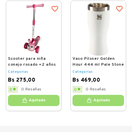
Scooter para niña
Vaso Pilsner Golden
conejo rosado +2 años
Hour 444 ml Pale Stone
Categorías
Categorías
Bs 275,00
Bs 469,00
Price
Price


0 Reseñas
0 Reseñas
0
0
Agotado
Agotado