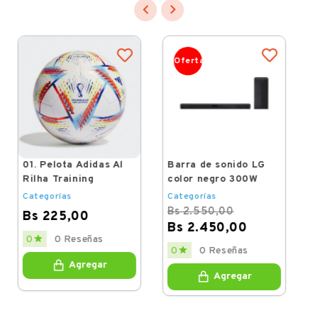


Oferta
01. Pelota Adidas Al
Rilha Training
Categorías
Barra de sonido LG
Bs 225,00
color negro 300W
Price
Categorías

0 Reseñas
0
Bs 2.550,00
Bs 2.450,00
Agregar
Regular
Price

0 Reseñas
0
price
Agregar