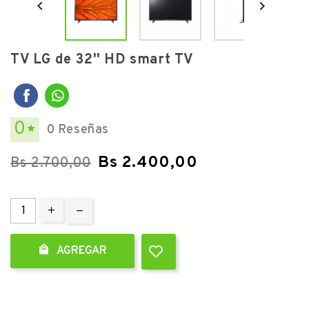


TV LG de 32'' HD smart TV
0
0 Reseñas

Bs 2.400,00
Bs 2.700,00

AGREGAR