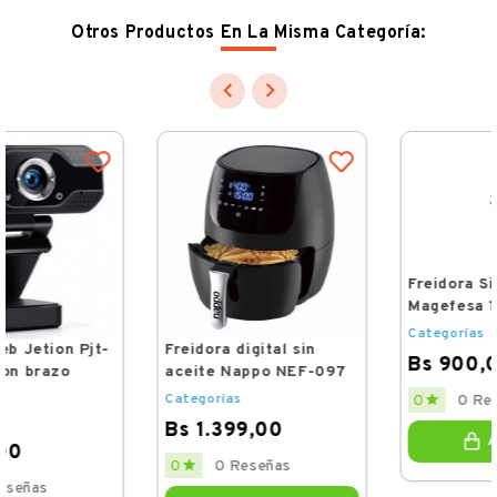
Otros Productos En La Misma Categoría:


Freidora digital sin
Freidora Sin Aceite 3.2L
aceite Nappo NEF-097
Magefesa 1500W
Categorías
Categorías
Bs 1.399,00
Bs 900,00
Price
Price


0 Reseñas
0 Reseñas
0
0