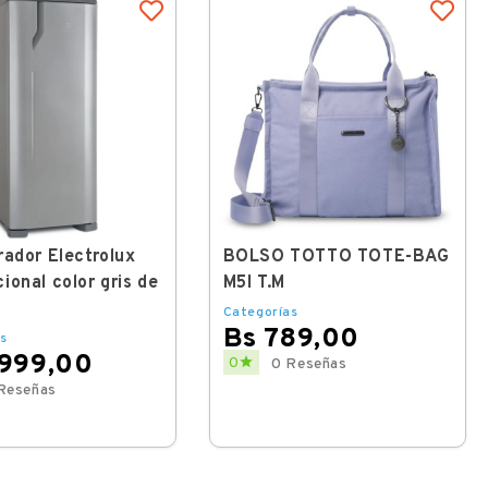
rador Electrolux
BOLSO TOTTO TOTE-BAG
ional color gris de
M5I T.M
Categorías
Bs 789,00
s
.999,00
Price

0
0 Reseñas
Reseñas