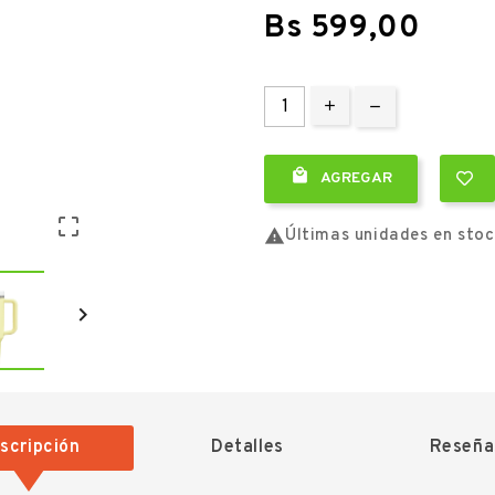
Bs 599,00

AGREGAR


Últimas unidades en sto

scripción
Detalles
Reseña