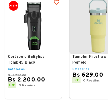
Oferta
Cortapelo BaByliss
Tumbler Flipstraw
Tomb45 Black
Pomelo
Categorías
Categorías
Bs 629,00
Bs 2.750,00
Bs 2.200,00
Price

0
0 Reseñas
Regular
Price

0
0 Reseñas
price