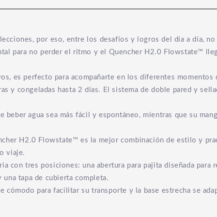
lecciones, por eso, entre los desafíos y logros del día a día, n
al para no perder el ritmo y el Quencher H2.0 Flowstate™ lleg
, es perfecto para acompañarte en los diferentes momentos del
ras y congeladas hasta 2 días. El sistema de doble pared y sel
de beber agua sea más fácil y espontáneo, mientras que su mang
cher H2.0 Flowstate™ es la mejor combinación de estilo y prac
 viaje.
ia con tres posiciones: una abertura para pajita diseñada para r
 y una tapa de cubierta completa.
 cómodo para facilitar su transporte y la base estrecha se adap