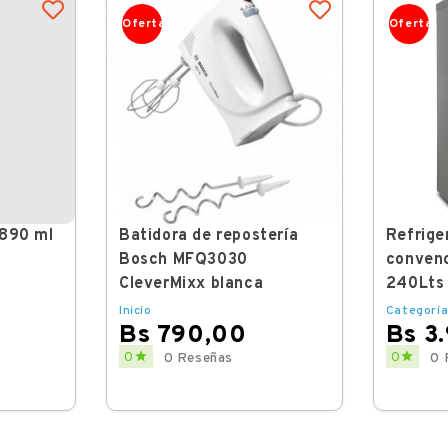
Oferta
Oferta
 890 ml
Batidora de repostería
Refrige
Bosch MFQ3030
convenc
CleverMixx blanca
240Lts
Inicio
Categoría
Bs 790,00
Bs 3
Price
Price


0
0
0 Reseñas
0 