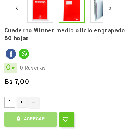


Cuaderno Winner medio oficio engrapado
50 hojas
0
0 Reseñas

Bs 7,00

AGREGAR