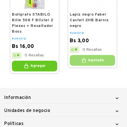
e
Bolígrafo STABILO
Lapiz negro Faber
Bille 508 F Blíster 2
Castell 2HB Barniz
Piezas + Resaltador
negro
P
Boss
eyacorp
eyacorp
Bs 3,00
Bs 16,00
Price

0 Reseñas
0
Price

0 Reseñas
0
Agotado
Agregar
Información

Unidades de negocio

Políticas
