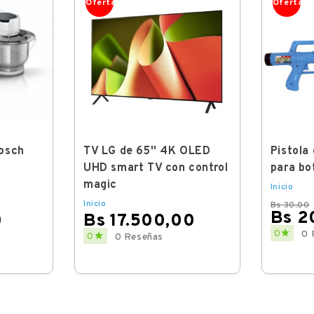
Oferta
Oferta
osch
TV LG de 65'' 4K OLED
Pistola
e
UHD smart TV con control
para bo
magic
Inicio
Inicio
Bs 30,00
Bs 2
0
Bs 17.500,00
Regular
Price

Price
0
0 

0
0 Reseñas
price