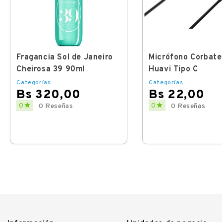
Fragancia Sol de Janeiro
Micrófono Corbat
Cheirosa 39 90ml
Huavi Tipo C
Categorías
Categorías
Bs 320,00
Bs 22,00
Price
Price


0
0
0 Reseñas
0 Reseñas