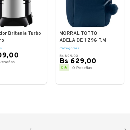
dor Britania Turbo
MORRAL TOTTO
ro
ADELAIDE 1 Z9G T.M
s
Categorías
09,00
Bs 899,00
Bs 629,00
Reseñas
Regular
Price

0
0 Reseñas
price