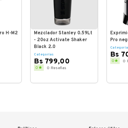
ero H-M2
Mezclador Stanley 0.59Lt
Exprimi
- 20oz Activate Shaker
Pro neg
Black 2.0
Categoría
Bs 7
Categorías
Bs 799,00
Price

0
0 
Price

0
0 Reseñas