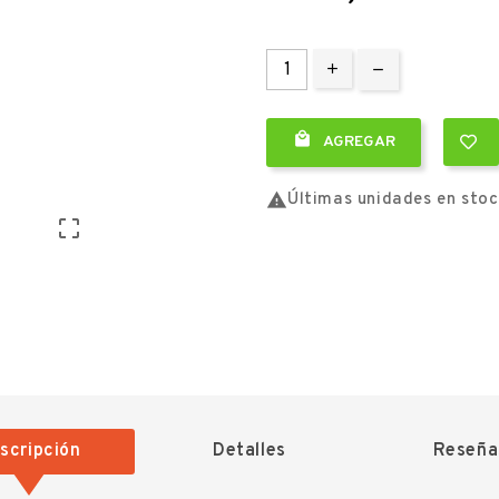

AGREGAR

Últimas unidades en sto

scripción
Detalles
Reseña