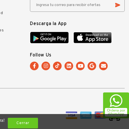
ad
Descarga la App
es
Follow Us
ra!
Cerrar