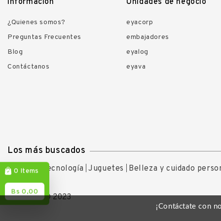
Información
Unidades de negocio
¿Quienes somos?
eyacorp
Preguntas Frecuentes
embajadores
Blog
eyalog
Contáctanos
eyava
Los más buscados
Ofertas
Tecnología
Juguetes
Belleza y cuidado perso
Items
0
Bs 0,00
Copyright © 2023
¡Contáctate con n