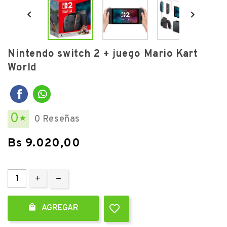


Nintendo switch 2 + juego Mario Kart
World
0
0 Reseñas

Bs 9.020,00

AGREGAR