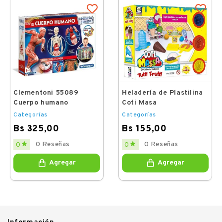
Clementoni 55089
Heladería de Plastilina
Cuerpo humano
Coti Masa
Categorías
Categorías
Bs 325,00
Bs 155,00
Price
Price


0 Reseñas
0 Reseñas
0
0
Agregar
Agregar