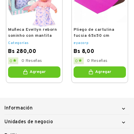
Muñeca Evellyn reborn
Pliego de cartulina
soninho con mantita
fucsia 65x50 cm
Categorías
eyacorp
Bs 280,00
Bs 8,00
Price
Price


0 Reseñas
0 Reseñas
0
0
Agregar
Agregar
Información

Unidades de negocio
