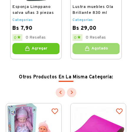
Esponja Limppano
Lustra muebles Ola
salva uñas 3 piezas
Brillante 830 ml
Categorías
Categorías
Bs 7,90
Bs 29,00
Price
Price


0 Reseñas
0 Reseñas
0
0
Agregar
Agotado
Otros Productos En La Misma Categoría:

