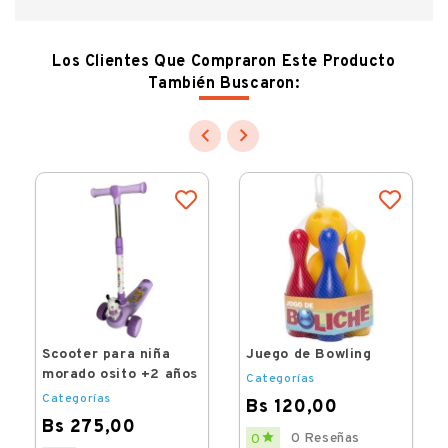
Los Clientes Que Compraron Este Producto
También Buscaron:


Scooter para niña
Juego de Bowling
morado osito +2 años
Categorías
Categorías
Bs 120,00
Bs 275,00
Price

0 Reseñas
0