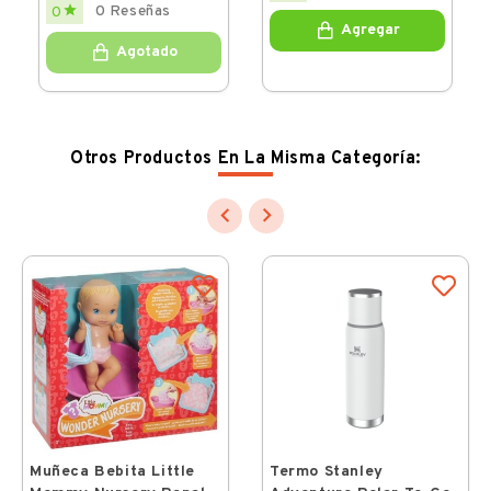
Price

0 Reseñas
0
Agregar
Agotado
Otros Productos En La Misma Categoría:


Muñeca Bebita Little
Termo Stanley