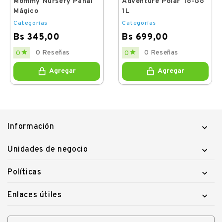
Mommy Nursery Panal
Adventure Polar To-Go
Mágico
1L
Categorías
Categorías
Bs 345,00
Bs 699,00
Price
Price


0 Reseñas
0 Reseñas
0
0
Agregar
Agregar
Información

Unidades de negocio

Políticas

Enlaces útiles
