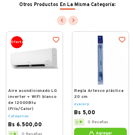
Otros Productos En La Misma Categoría:


Oferta
Aire acondicionado LG
Regla Artesco plástica
inverter + WIFI blanco
20 cm
de 12000Btu
eyacorp
(Frío/Calor)
Bs 5,00
Categorías
Price

0 Reseñas
0
Bs 6.500,00
Price
Agregar

0 Reseñas
0