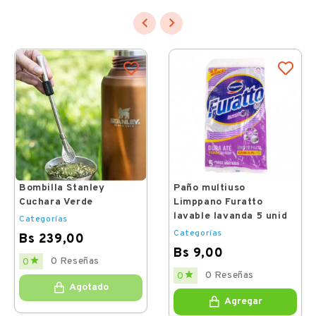


Bombilla Stanley
Paño multiuso
Cuchara Verde
Limppano Furatto
lavable lavanda 5 unid
Categorías
Categorías
Bs 239,00
Bs 9,00
Price

0 Reseñas
0
Price

0 Reseñas
0
Agotado
Agregar