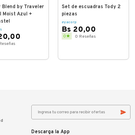
 Blend by Traveler
Set de escuadras Tody 2
l Moist Azul +
piezas
stel
eyacorp
Bs 20,00
s
20,00
Price

0
0 Reseñas
Reseñas
ad
Descarga la App