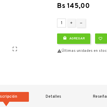
Bs 145,00

AGREGAR


Últimas unidades en sto
scripción
Detalles
Reseña