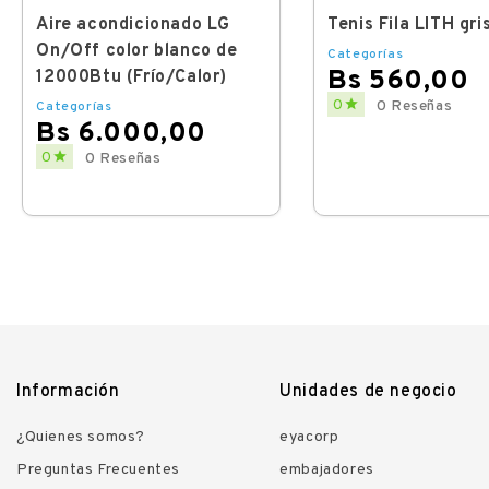
Aire acondicionado LG
Tenis Fila LITH gri
On/Off color blanco de
Categorías
Bs 560,00
12000Btu (Frío/Calor)
Price

0
0 Reseñas
Categorías
Bs 6.000,00
Price

0
0 Reseñas
Información
Unidades de negocio
¿Quienes somos?
eyacorp
Preguntas Frecuentes
embajadores