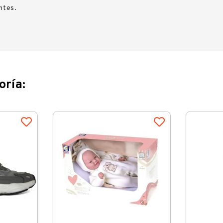
entes.
oría: