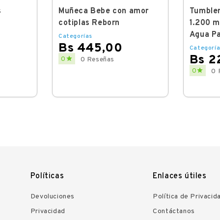
s
Muñeca Bebe con amor
Tumbler
cotiplas Reborn
1.200 m
Agua Pa
Categorías
Bs 445,00
Categoría
Bs 2
Price

0
0 Reseñas
Price

0
0 
Políticas
Enlaces útiles
Devoluciones
Política de Privacid
Privacidad
Contáctanos