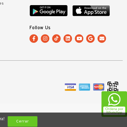
es
Follow Us
ra!
Cerrar