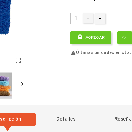

AGREGAR

Últimas unidades en sto


scripción
Detalles
Reseña