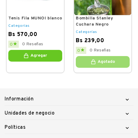
Tenis Fila MUNOI blanco
Bombilla Stanley
Cuchara Negro
Categorías
Categorías
Bs 570,00
Bs 239,00
Price

0 Reseñas
0
Price

0 Reseñas
0
Agregar
Agotado
Información

Unidades de negocio

Políticas
