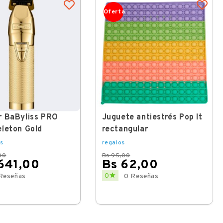
Oferta
r BaByliss PRO
Juguete antiestrés Pop It
leton Gold
rectangular
s
regalos
00
Bs 95,00
.641,00
Bs 62,00
Regular
Price

0
Reseñas
0 Reseñas
price