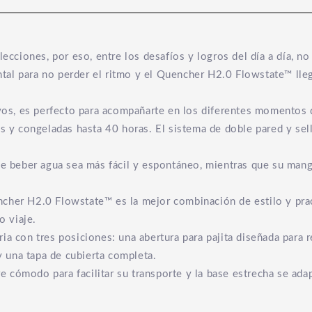
lecciones, por eso, entre los desafíos y logros del día a día, n
al para no perder el ritmo y el Quencher H2.0 Flowstate™ lleg
, es perfecto para acompañarte en los diferentes momentos del
as y congeladas hasta 40 horas. El sistema de doble pared y se
de beber agua sea más fácil y espontáneo, mientras que su mang
cher H2.0 Flowstate™ es la mejor combinación de estilo y prac
 viaje.
ia con tres posiciones: una abertura para pajita diseñada para r
 y una tapa de cubierta completa.
 cómodo para facilitar su transporte y la base estrecha se adap