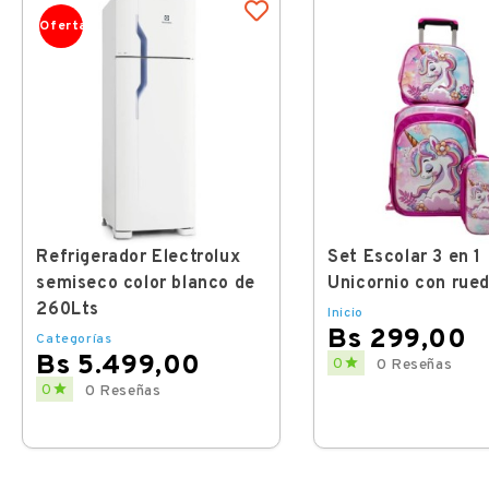
Oferta
Refrigerador Electrolux
Set Escolar 3 en 1
semiseco color blanco de
Unicornio con rue
260Lts
Inicio
Bs 299,00
Categorías
Bs 5.499,00
Price

0
0 Reseñas
Price

0
0 Reseñas