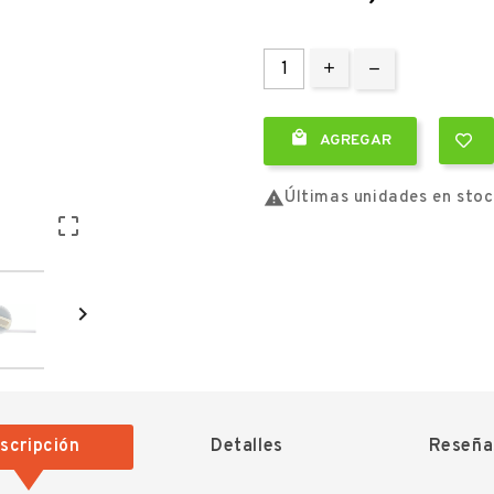

AGREGAR

Últimas unidades en sto


scripción
Detalles
Reseña