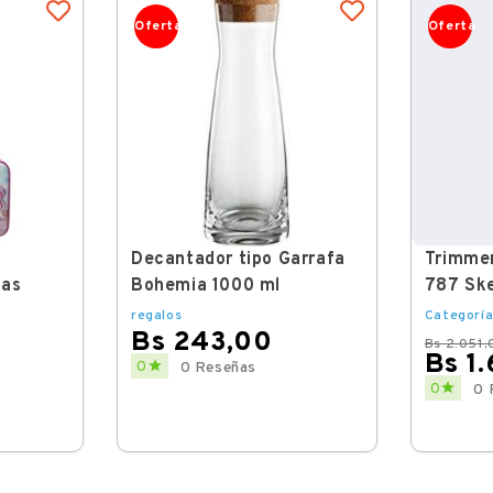
Oferta
Oferta
Decantador tipo Garrafa
Trimme
das
Bohemia 1000 ml
787 Ske
regalos
Categoría
Bs 243,00
Bs 2.051,
Bs 1
Price

0
0 Reseñas
Regular
Price

0
0 
price