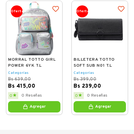
Oferta
Oferta
MORRAL TOTTO GIRL
BILLETERA TOTTO
POWER 6YK T.L
SOFT SUB N01 T.L
Categorías
Categorías
Bs 639,00
Bs 399,00
Bs 415,00
Bs 239,00
Regular
Price
Regular
Price


0 Reseñas
0 Reseñas
0
0
price
price
Agregar
Agregar