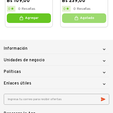
Bs 109,00
Bs 239,00
Price
Price


0 Reseñas
0 Reseñas
0
0
Agregar
Agotado
Información

Unidades de negocio

Políticas

Enlaces útiles
