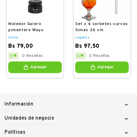
Moledor Salero
Set x 6 sorbetes curvos
pimentero Wayu
Simax 26 cm
Inicio
regalos
Bs 79,00
Bs 97,50
Price
Price


0 Reseñas
0 Reseñas
0
0
Agregar
Agregar
Información

Unidades de negocio

Políticas
