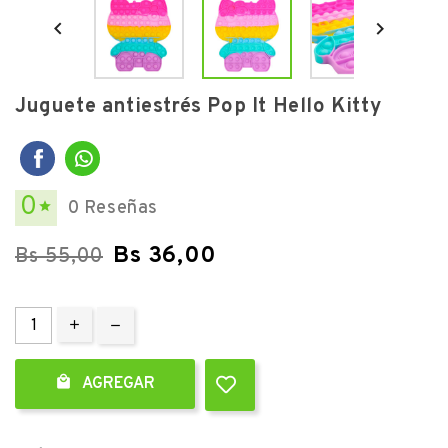


Juguete antiestrés Pop It Hello Kitty
0
0 Reseñas

Bs 36,00
Bs 55,00

AGREGAR