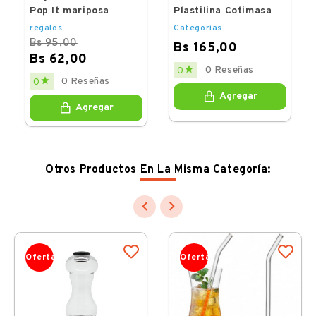
Pop It mariposa
Plastilina Cotimasa
regalos
Categorías
Bs 95,00
Bs 165,00
Bs 62,00
Price

0 Reseñas
0
Regular
Price

0 Reseñas
0
price
Agregar
Agregar
Otros Productos En La Misma Categoría:


Oferta
Oferta