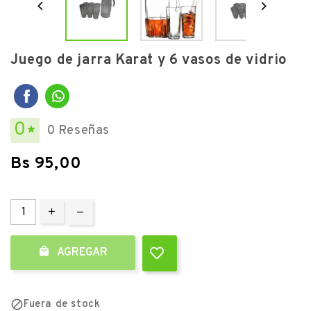


Juego de jarra Karat y 6 vasos de vidrio
0
0 Reseñas

Bs 95,00

AGREGAR

Fuera de stock