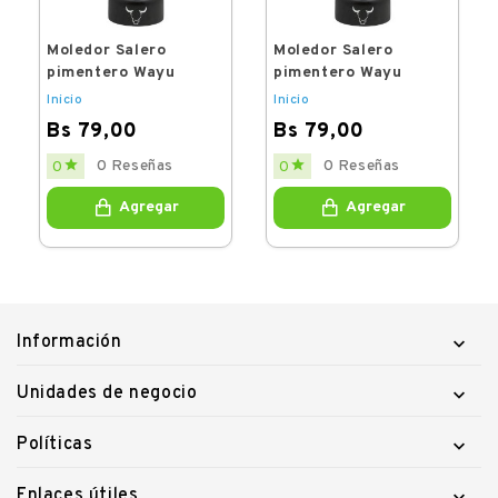
Moledor Salero
Moledor Salero
pimentero Wayu
pimentero Wayu
Inicio
Inicio
Bs 79,00
Bs 79,00
Price
Price


0 Reseñas
0 Reseñas
0
0
Agregar
Agregar
Información

Unidades de negocio

Políticas

Enlaces útiles
