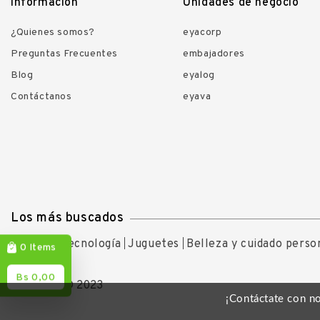
Información
Unidades de negocio
¿Quienes somos?
eyacorp
Preguntas Frecuentes
embajadores
Blog
eyalog
Contáctanos
eyava
Los más buscados
Ofertas
Tecnología
Juguetes
Belleza y cuidado perso
Items
0
Bs 0,00
Copyright © 2023
¡Contáctate con n