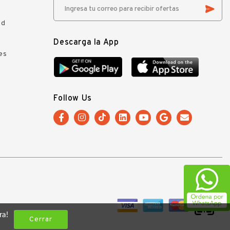
ad
Descarga la App
es
Follow Us
ra!
Cerrar