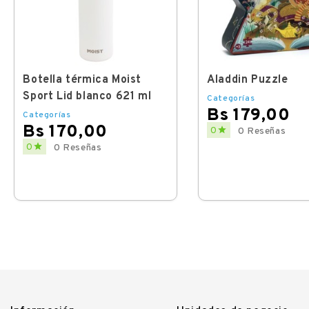
Botella térmica Moist
Aladdin Puzzle
Sport Lid blanco 621 ml
Categorías
Bs 179,00
Categorías
Bs 170,00
Price

0
0 Reseñas
Price

0
0 Reseñas