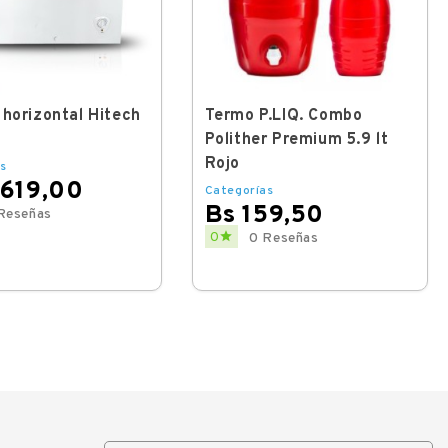
 horizontal Hitech
Termo P.LIQ. Combo
Polither Premium 5.9 lt
Rojo
s
.619,00
Categorías
Bs 159,50
Reseñas
Price

0
0 Reseñas