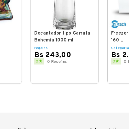
Decantador tipo Garrafa
Freezer
Bohemia 1000 ml
160 L
regalos
Categoría
Bs 243,00
Bs 2
Price
Price


0
0
0 Reseñas
0 