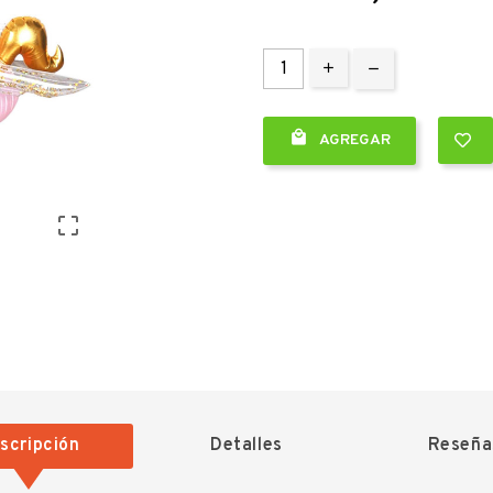

AGREGAR

scripción
Detalles
Reseña