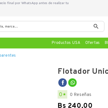
precio final por WhatsApp
antes de realizar tu

Productos USA
Ofertas
B
sparentes
Flotador Uni
0
0 Reseñas

Bs 240,00