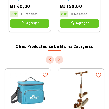
Bs 60,00
Bs 150,00
Price
Price


0 Reseñas
0 Reseñas
0
0
Agregar
Agregar
Otros Productos En La Misma Categoría:

