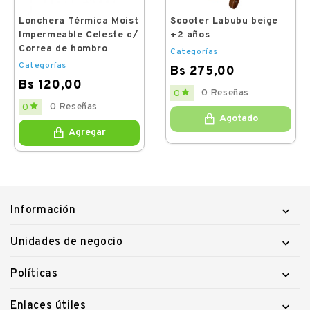
Lonchera Térmica Moist
Scooter Labubu beige
Impermeable Celeste c/
+2 años
Correa de hombro
Categorías
Categorías
Bs 275,00
Bs 120,00
Price

0 Reseñas
0
Price

0 Reseñas
0
Agotado
Agregar
Información

Unidades de negocio

Políticas

Enlaces útiles
