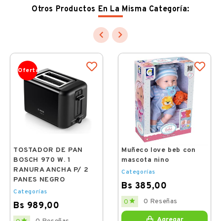
Otros Productos En La Misma Categoría:


Oferta
TOSTADOR DE PAN
Muñeco love beb con
BOSCH 970 W. 1
mascota nino
RANURA ANCHA P/ 2
Categorías
PANES NEGRO
Bs 385,00
Categorías
Price

0 Reseñas
0
Bs 989,00
Price
Agregar
