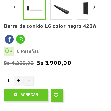


Barra de sonido LG color negro 420W
0
0 Reseñas

Bs 3.900,00
Bs 4.200,00

AGREGAR